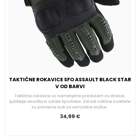
TAKTIČNE ROKAVICE SFO ASSAULT BLACK STAR
V OD BARVI
Taktične rokavice so namenjene predvsem za strelce,
ljubitelje airsofta in ostale športnike. Zaradi odlične kvalitete
so primerne tudi za varnostne službe.
34,99 €