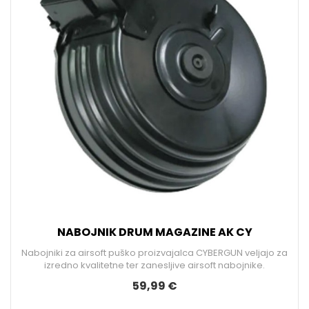
NABOJNIK DRUM MAGAZINE AK CY
Nabojniki za airsoft puško proizvajalca CYBERGUN veljajo za
izredno kvalitetne ter zanesljive airsoft nabojnike.
59,99 €