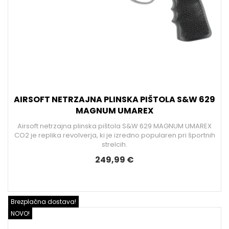
AIRSOFT NETRZAJNA PLINSKA PIŠTOLA S&W 629
MAGNUM UMAREX
Airsoft netrzajna plinska pištola S&W 629 MAGNUM UMAREX
CO2 je replika revolverja, ki je izredno popularen pri športnih
strelcih.
249,99 €
Brezplačna dostava!
NOVO!