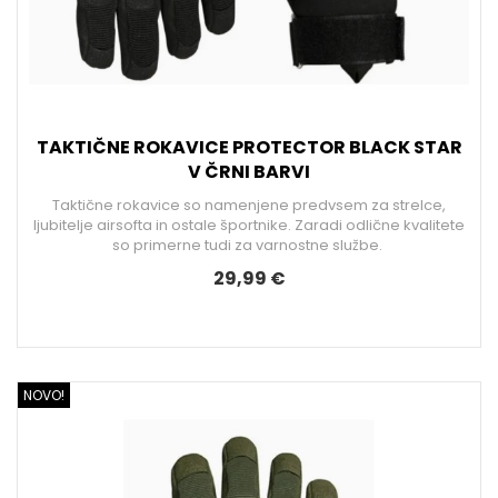
TAKTIČNE ROKAVICE PROTECTOR BLACK STAR
V ČRNI BARVI
Taktične rokavice so namenjene predvsem za strelce,
ljubitelje airsofta in ostale športnike. Zaradi odlične kvalitete
so primerne tudi za varnostne službe.
29,99 €
NOVO!