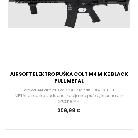
AIRSOFT ELEKTRO PUŠKA COLT M4 MIKE BLACK
FULL METAL
Airsoft elektro puška COLT M4 MIKE BLACK FULL
METALje replika sodobne izpeljanke puške, ki prihaja iz
družine M4.
309,99 €