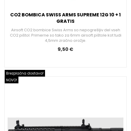
CO2 BOMBICA SWISS ARMS SUPREME 12G 10 + 1
GRATIS
Airsoft CO2 bombice Swiss Arms so nepogrešljiv del vseh
CO2 pištol. Primerne so tako za 6mm airsoft pištole kot tudi
4,5mm zračno orožje.
9,50 €
Brezplačna dostava!
NOVO!