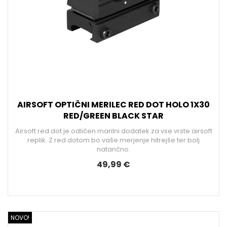
AIRSOFT OPTIČNI MERILEC RED DOT HOLO 1X30
RED/GREEN BLACK STAR
Airsoft red dot je odličen marilni dodatek za vse vrste airsoft
replik. Z red dotom bo vaše merjenje hitrejše ter bolj
natančno.
49,99 €
NOVO!