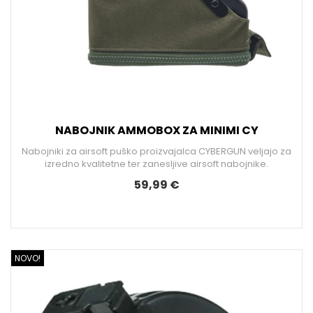
NABOJNIK AMMOBOX ZA MINIMI CY
Nabojniki za airsoft puško proizvajalca CYBERGUN veljajo za
izredno kvalitetne ter zanesljive airsoft nabojnike.
59,99 €
NOVO!