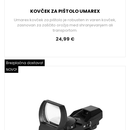
KOVČEK ZA PIŠTOLO UMAREX
Umarex kovček za pištolo je robusten in varen kovček,
zasnovan za zaščito orožja med shranjevanjem ali
transportom.
24,99 €
Brezplačna dostava!
NOVO!