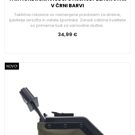
V ČRNI BARVI
Taktične rokavice so namenjene predvsem za strelce,
ljubitelje airsofta in ostale športnike. Zaradi odlične kvalitete
so primerne tudi za varnostne službe.
34,99 €
NOVO!