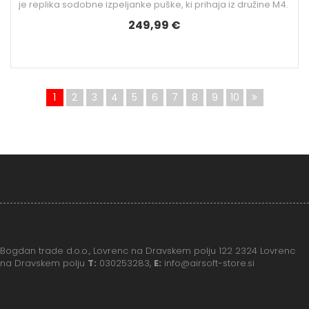
je replika sodobne izpeljanke puške, ki prihaja iz družine M4.
249,99 €
1
2
3
4
5
6
7
8
9
10
Bogdan trade d.o.o., Lovrenc na Dravskem polju 122 2324 Lovrenc
na Dravskem polju
T:
030253283,
E:
info@airsoft-store.si