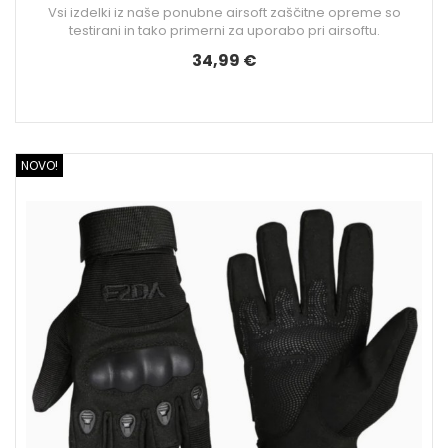
Vsi izdelki iz naše ponubne airsoft zaščitne opreme so
testirani in tako primerni za uporabo pri airsoftu.
34,99 €
NOVO!