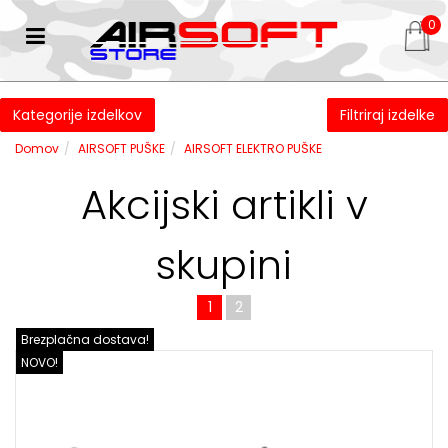
0
Kategorije izdelkov
Filtriraj izdelke
Domov
AIRSOFT PUŠKE
AIRSOFT ELEKTRO PUŠKE
Akcijski artikli v
skupini
1
2
Brezplačna dostava!
NOVO!