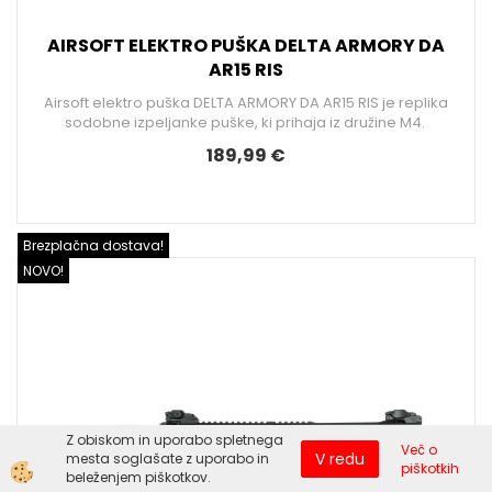
AIRSOFT ELEKTRO PUŠKA DELTA ARMORY DA
AR15 RIS
Airsoft elektro puška DELTA ARMORY DA AR15 RIS je replika
sodobne izpeljanke puške, ki prihaja iz družine M4.
189,99 €
Brezplačna dostava!
NOVO!
Z obiskom in uporabo spletnega
Več o
V redu
mesta soglašate z uporabo in
piškotkih
beleženjem piškotkov.