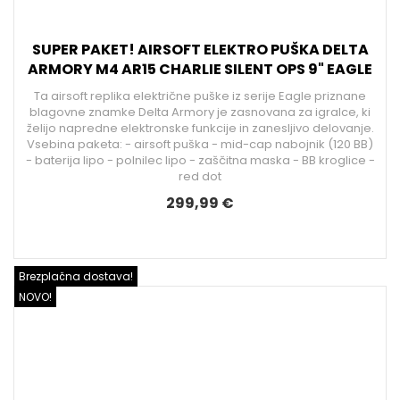
SUPER PAKET! AIRSOFT ELEKTRO PUŠKA DELTA
ARMORY M4 AR15 CHARLIE SILENT OPS 9" EAGLE
Ta airsoft replika električne puške iz serije Eagle priznane
blagovne znamke Delta Armory je zasnovana za igralce, ki
želijo napredne elektronske funkcije in zanesljivo delovanje.
Vsebina paketa: - airsoft puška - mid-cap nabojnik (120 BB)
- baterija lipo - polnilec lipo - zaščitna maska - BB kroglice -
red dot
299,99 €
Brezplačna dostava!
NOVO!