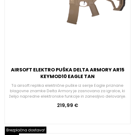
AIRSOFT ELEKTRO PUŠKA DELTA ARMORY AR15
KEYMOD10 EAGLE TAN
Ta airsoft replika električne puške iz serije Eagle priznane
blagovne znamke Delta Armory je zasnovana za igralce, ki
želijo napredne elektronske funkcije in zanesljivo delovanje.
219,99 €
Brezplačna dostava!