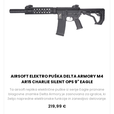
AIRSOFT ELEKTRO PUŠKA DELTA ARMORY M4
AR15 CHARLIE SILENT OPS 9" EAGLE
Ta airsoft replika električne puške iz serije Eagle priznane
blagovne znamke Delta Armory je zasnovana za igralce, ki
želijo napredne elektronske funkcije in zanesljivo delovanje.
219,99 €