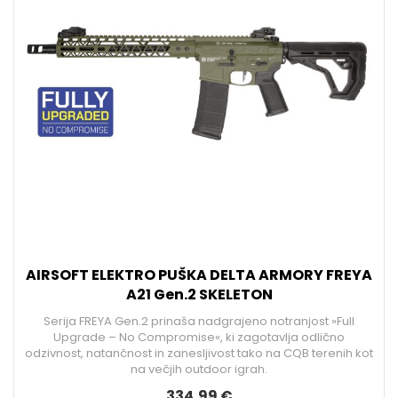
AIRSOFT ELEKTRO PUŠKA DELTA ARMORY FREYA
A21 Gen.2 SKELETON
Serija FREYA Gen.2 prinaša nadgrajeno notranjost »Full
Upgrade – No Compromise«, ki zagotavlja odlično
odzivnost, natančnost in zanesljivost tako na CQB terenih kot
na večjih outdoor igrah.
334,99 €