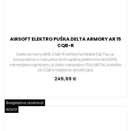
AIRSOFT ELEKTRO PUŠKA DELTA ARMORY AR 15
CQB-R
Delta Armory AR15 CQB-R ALPHA Full Metal Full Tan je
kompaktna in robustna AEG replika platforme M4/AR15,
namenjena igralcem, ki želijo zanesljivo FULL METAL izvedbo
za CQB in taktične airsoft igre.
249,99 €
Brezplačna dostava!
NOVO!