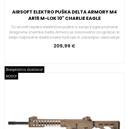
AIRSOFT ELEKTRO PUŠKA DELTA ARMORY M4
AR15 M-LOK 10" CHARLIE EAGLE
Ta airsoft replika električne puške iz serije Eagle priznane
blagovne znamke Delta Armory je zasnovana za igralce, ki
želijo napredne elektronske funkcije in zanesljivo delovanje.
209,99 €
Brezplačna dostava!
NOVO!