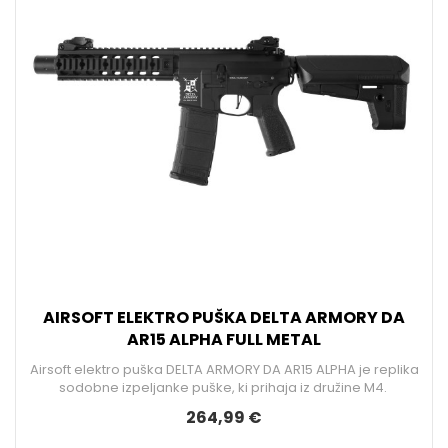
AIRSOFT ELEKTRO PUŠKA DELTA ARMORY DA
AR15 ALPHA FULL METAL
Airsoft elektro puška DELTA ARMORY DA AR15 ALPHA je replika
sodobne izpeljanke puške, ki prihaja iz družine M4.
264,99 €