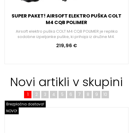
SUPER PAKET! AIRSOFT ELEKTRO PUŠKA COLT
M4 CQB POLIMER
Airsoft elektro puška COLT M4 CQB POLIMER je replika
sodobne izpeljanke puške, ki prihaja iz družine M4.
219,96 €
Novi artikli v skupini
1
2
3
4
5
6
7
8
9
10
Brezplačna dostava!
NOVO!