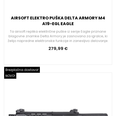
AIRSOFT ELEKTRO PUŠKA DELTA ARMORY M4
A19-EGL EAGLE
Ta airsoft replika električne puške iz serije Eagle priznane
blagovne znamke Delta Armory je zasnovana za igralce, ki
želijo napredne elektronske funkcije in zanesljivo delovanje.
279,99 €
Brezplačna dostava!
NOVO!