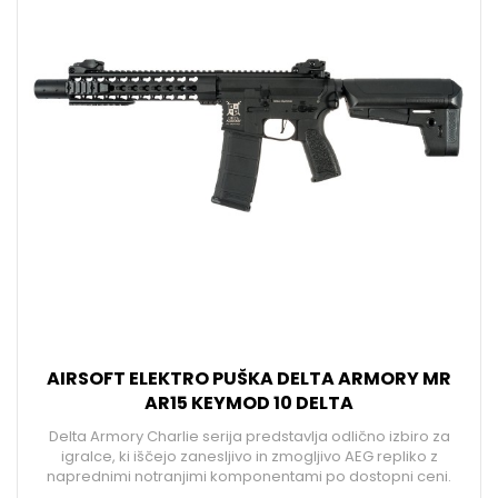
AIRSOFT ELEKTRO PUŠKA DELTA ARMORY MR
AR15 KEYMOD 10 DELTA
Delta Armory Charlie serija predstavlja odlično izbiro za
igralce, ki iščejo zanesljivo in zmogljivo AEG repliko z
naprednimi notranjimi komponentami po dostopni ceni.