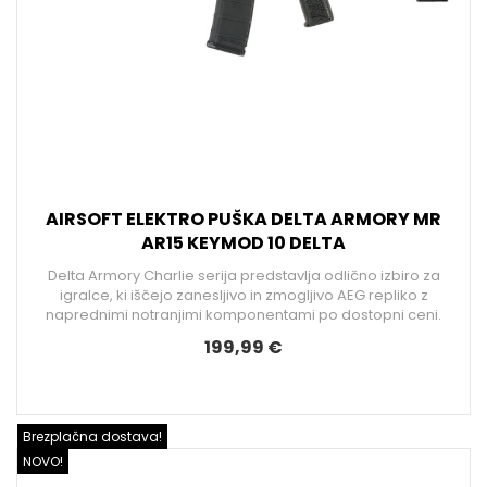
AIRSOFT ELEKTRO PUŠKA DELTA ARMORY MR
AR15 KEYMOD 10 DELTA
Delta Armory Charlie serija predstavlja odlično izbiro za
igralce, ki iščejo zanesljivo in zmogljivo AEG repliko z
naprednimi notranjimi komponentami po dostopni ceni.
199,99 €
Brezplačna dostava!
NOVO!