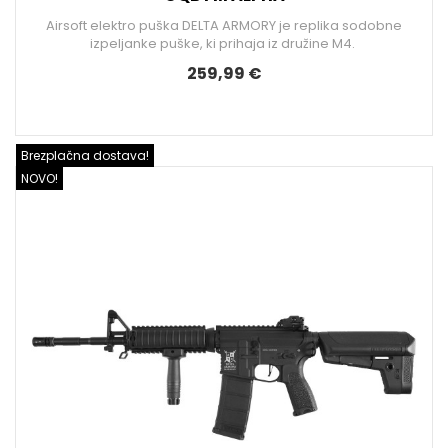
Airsoft elektro puška DELTA ARMORY je replika sodobne
izpeljanke puške, ki prihaja iz družine M4.
259,99 €
Brezplačna dostava!
NOVO!