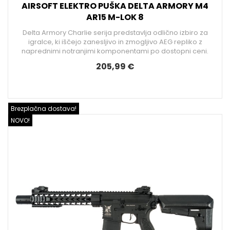
AIRSOFT ELEKTRO PUŠKA DELTA ARMORY M4
AR15 M-LOK 8
Delta Armory Charlie serija predstavlja odlično izbiro za
igralce, ki iščejo zanesljivo in zmogljivo AEG repliko z
naprednimi notranjimi komponentami po dostopni ceni.
205,99 €
Brezplačna dostava!
NOVO!