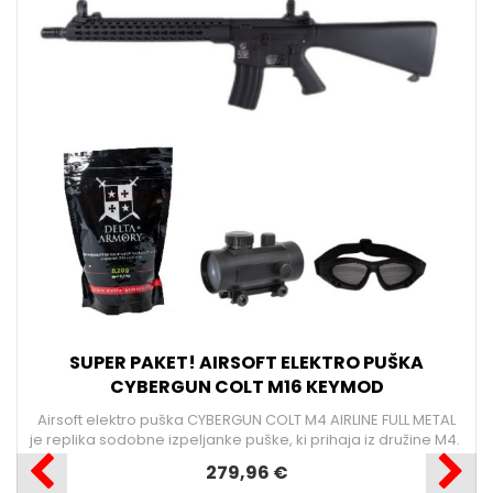
SUPER PAKET! AIRSOFT ELEKTRO PUŠKA
CYBERGUN COLT M16 KEYMOD
Airsoft elektro puška CYBERGUN COLT M4 AIRLINE FULL METAL
je replika sodobne izpeljanke puške, ki prihaja iz družine M4.
279,96 €