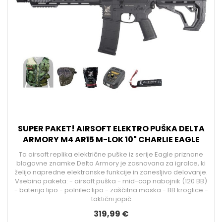
SUPER PAKET! AIRSOFT ELEKTRO PUŠKA DELTA
ARMORY M4 AR15 M-LOK 10" CHARLIE EAGLE
Ta airsoft replika električne puške iz serije Eagle priznane
blagovne znamke Delta Armory je zasnovana za igralce, ki
želijo napredne elektronske funkcije in zanesljivo delovanje.
Vsebina paketa: - airsoft puška - mid-cap nabojnik (120 BB)
- baterija lipo - polnilec lipo - zaščitna maska - BB kroglice -
taktični jopič
319,99 €