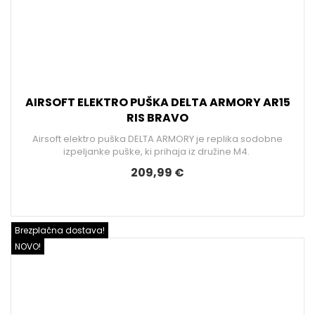
AIRSOFT ELEKTRO PUŠKA DELTA ARMORY AR15
RIS BRAVO
Airsoft elektro puška DELTA ARMORY je replika sodobne
izpeljanke puške, ki prihaja iz družine M4.
209,99 €
Brezplačna dostava!
NOVO!