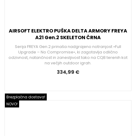
AIRSOFT ELEKTRO PUŠKA DELTA ARMORY FREYA
A21 Gen.2 SKELETON ČRNA
Serija FREYA Gen.2 prinaša nadgrajeno notranjost »Full
Upgrade – No Compromise«, ki zagotavlja odlično
odzivnost, natančnost in zanesljivost tako na CQB terenih kot
na večjih outdoor igrah.
334,99 €
Brezplačna dostava!
NOVO!