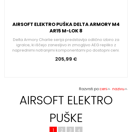
AIRSOFT ELEKTRO PUŠKA DELTA ARMORY M4
AR15 M-LOK 8
Delta Armory Charlie serija predstavlja odlično izbiro za
igralce, ki iščejo zanesljivo in zmogljivo AEG repliko z
naprednimi notranjimi komponentami po dostopni ceni.
205,99 €
Razvrsti po:
ceni
nazivu
AIRSOFT ELEKTRO
PUŠKE
1
2
3
4