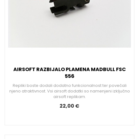
AIRSOFT RAZBIJALO PLAMENA MADBULL FSC
556
Repliki boste dodali dodatno funkcionalnost ter povečali
njeno atraktivnost. Vsi airsoft dodatki so namenjeni izključno
airsoft replikam.
22,00 €