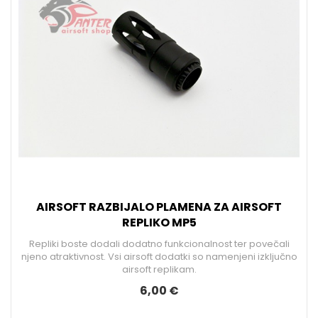
AIRSOFT RAZBIJALO PLAMENA ZA AIRSOFT
REPLIKO MP5
Repliki boste dodali dodatno funkcionalnost ter povečali
njeno atraktivnost. Vsi airsoft dodatki so namenjeni izključno
airsoft replikam.
6,00 €