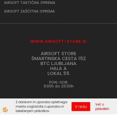
AIRSOFT TAKTIČNA OPREMA
AIRSOFT ZAŠČITNA OPREMA
WWW.AIRSOFT-STORE.SI
AIRSOFT STORE
ŠMARTINSKA CESTA 152
BTC LJUBLJANA
HALA A
LOKAL 55
PON.-SOB.
9:00h do 20:00h
Z obiskom in uporabo spletnega
Več o
V redu
mesta soglašate z uporabo in
piškotkih
beleženjem piškotkov.