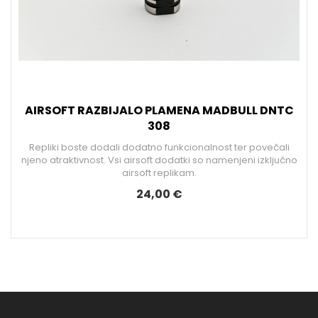
AIRSOFT RAZBIJALO PLAMENA MADBULL DNTC
308
Repliki boste dodali dodatno funkcionalnost ter povečali
njeno atraktivnost. Vsi airsoft dodatki so namenjeni izključno
airsoft replikam.
24,00 €