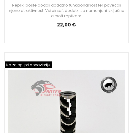
Repliki boste dodali dodatno funkcionalnost ter povečali
njeno atraktivnost. Vsi airsoft dodatki so namenjeni izključno
airsoft replikam.
22,00 €
Na zalogi pri dobavitelju