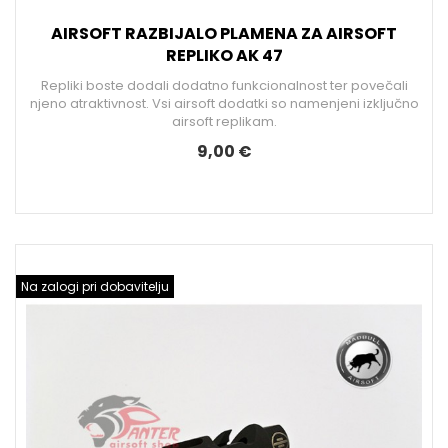
AIRSOFT RAZBIJALO PLAMENA ZA AIRSOFT
REPLIKO AK 47
Repliki boste dodali dodatno funkcionalnost ter povečali
njeno atraktivnost. Vsi airsoft dodatki so namenjeni izključno
airsoft replikam.
9,00 €
Na zalogi pri dobavitelju