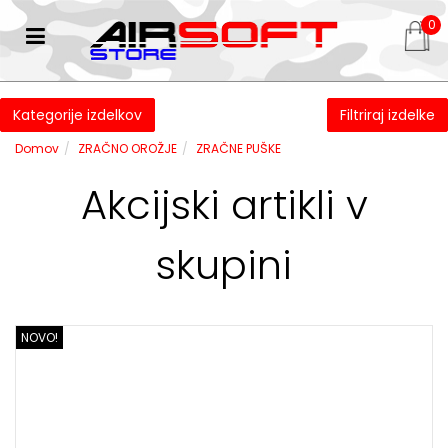
0
Kategorije izdelkov
Filtriraj izdelke
Domov
ZRAČNO OROŽJE
ZRAČNE PUŠKE
Akcijski artikli v
skupini
NOVO!