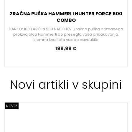
ZRAČNA PUŠKA HAMMERLI HUNTER FORCE 600
COMBO
DARILO: 100 TARČ IN 500 NABOJEV. Zračna puška priznanega
proizvajalca Hammerli bo presegla vaša pričakovanja.
Izjemna kvaliteta vas bo navdušila.
199,99 €
Novi artikli v skupini
NOVO!