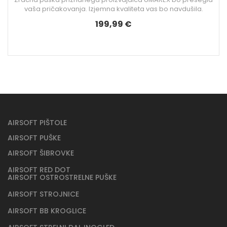
vaša pričakovanja. Izjemna kvaliteta vas bo navdušila.
199,99 €
AIRSOFT PIŠTOLE
AIRSOFT PUŠKE
AIRSOFT ŠIBROVKE
AIRSOFT RED DOT
AIRSOFT OSTROSTRELNE PUŠKE
AIRSOFT STROJNICE
AIRSOFT BB KROGLICE