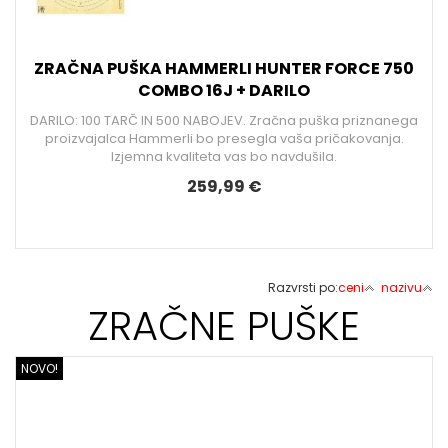
ZRAČNA PUŠKA HAMMERLI HUNTER FORCE 750
COMBO 16J + DARILO
DARILO: 100 TARČ IN 500 NABOJEV. Zračna puška priznanega
proizvajalca Hammerli bo presegla vaša pričakovanja.
Izjemna kvaliteta vas bo navdušila.
259,99 €
Razvrsti po:
ceni
nazivu
ZRAČNE PUŠKE
NOVO!