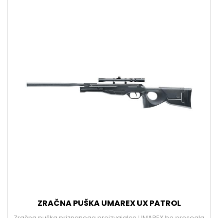
ZRAČNA PUŠKA UMAREX UX PATROL
Zračna puška priznanega proizvajalca UMAREX bo presegla