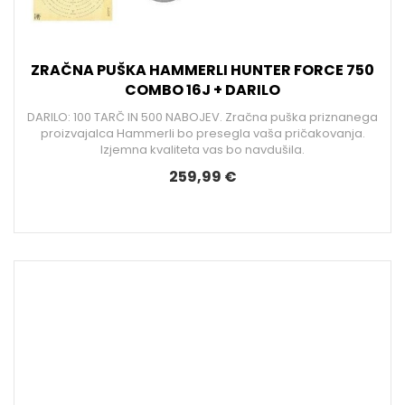
ZRAČNA PUŠKA HAMMERLI HUNTER FORCE 750
COMBO 16J + DARILO
DARILO: 100 TARČ IN 500 NABOJEV. Zračna puška priznanega
proizvajalca Hammerli bo presegla vaša pričakovanja.
Izjemna kvaliteta vas bo navdušila.
259,99 €