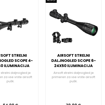
NOVO!
RSOFT STRELNI
AIRSOFT STRELNI
OGLED SCOPE 4-
DALJNOGLED SCOPE 6-
40 ILUMINACIJA
24X50 ILUMINACIJA
t strelni daljnogled je
Airsoft strelni daljnogled je
n za vse vrste airsoft
primeren za vse vrste airsoft
pušk.
pušk.