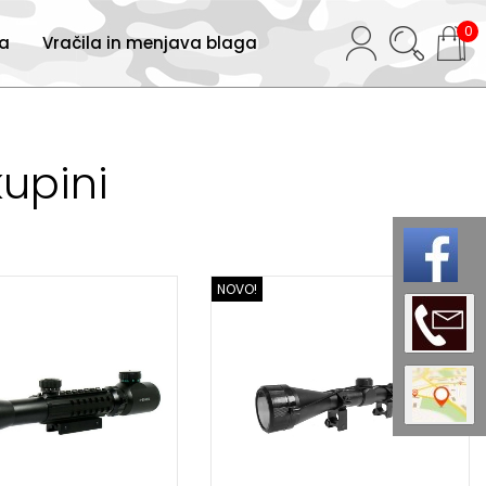
0
ja
Vračila in menjava blaga
kupini
NOVO!