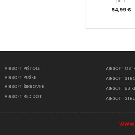
pušk.
54,99 €
AIRSOFT PIŠTOLE
AIRSOFT OST
AIRSOFT PUŠKE
AIRSOFT STR
AIRSOFT ŠIBROVKE
AIRSOFT BB 
AIRSOFT RED DOT
AIRSOFT STR
WWW.