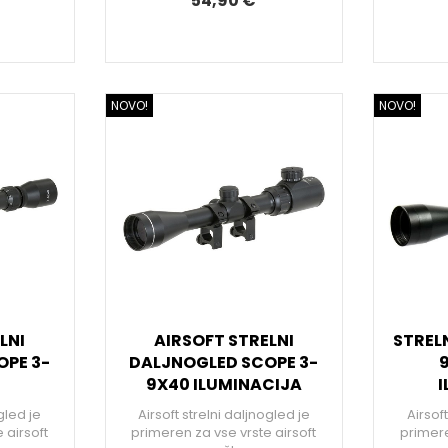
54,90 €
NOVO!
NOVO!
LNI
AIRSOFT STRELNI
STREL
PE 3-
DALJNOGLED SCOPE 3-
9
9X40 ILUMINACIJA
I
gled je
Airsoft strelni daljnogled je
Airsof
 airsoft
primeren za vse vrste airsoft
primere