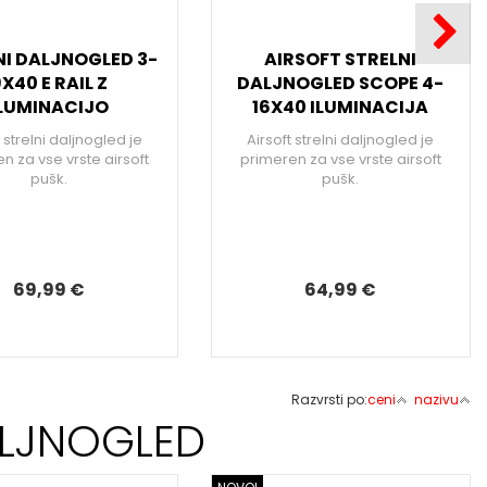
NI DALJNOGLED 3-
AIRSOFT STRELNI
X40 E RAIL Z
DALJNOGLED SCOPE 4-
LUMINACIJO
16X40 ILUMINACIJA
t strelni daljnogled je
Airsoft strelni daljnogled je
n za vse vrste airsoft
primeren za vse vrste airsoft
pušk.
pušk.
69,99 €
64,99 €
Razvrsti po:
ceni
nazivu
ALJNOGLED