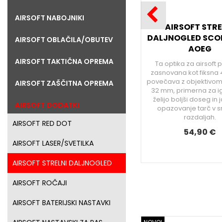
AIRSOFT NABOJNIKI
AIRSOFT STRE
DALJNOGLED SCO
AIRSOFT OBLAČILA/OBUTEV
AOEG
AIRSOFT TAKTIČNA OPREMA
Ta optika za airsoft 
zasnovana kot fiksna 
povečava z objektivo
AIRSOFT ZAŠČITNA OPREMA
32 mm, primerna za ig
želijo boljši doseg in
AIRSOFT DODATKI
opazovanje tarč v s
razdaljah.
AIRSOFT RED DOT
54,90 €
AIRSOFT LASER/SVETILKA
AIRSOFT STRELNI DALJNOGLED
AIRSOFT ROČAJI
AIRSOFT BATERIJSKI NASTAVKI