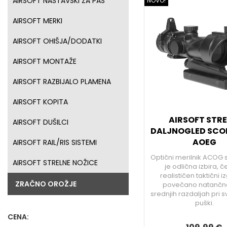
AIRSOFT NASTAVSKI ZA PAS
NOVO!
AIRSOFT MERKI
AIRSOFT OHIŠJA/DODATKI
AIRSOFT MONTAŽE
AIRSOFT RAZBIJALO PLAMENA
AIRSOFT KOPITA
AIRSOFT STRE
AIRSOFT DUŠILCI
DALJNOGLED SCO
AOEG
AIRSOFT RAIL/RIS SISTEMI
Optični merilnik ACOG 
AIRSOFT STRELNE NOŽICE
je odlična izbira, če
realističen taktični i
ZRAČNO OROŽJE
povečano natančn
srednjih razdaljah pri sv
puški.
CENA: