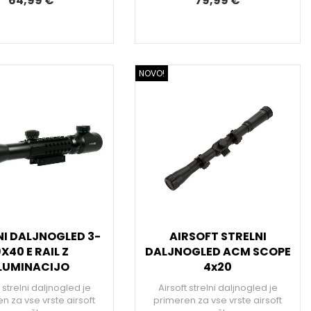
64,99 €
79,99 €
NOVO!
NI DALJNOGLED 3-
AIRSOFT STRELNI
X40 E RAIL Z
DALJNOGLED ACM SCOPE
LUMINACIJO
4x20
t strelni daljnogled je
Airsoft strelni daljnogled je
n za vse vrste airsoft
primeren za vse vrste airsoft