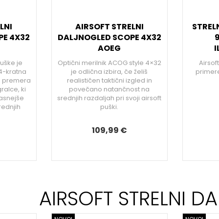
LNI
AIRSOFT STRELNI
STREL
PE 4X32
DALJNOGLED SCOPE 4X32
9
AOEG
I
puške je
Optični merilnik ACOG style 4×32
Airsof
4-kratna
je odlična izbira, če želiš
primere
m premera
realističen taktični izgled in
ralce, ki
povečano natančnost na
 jasnejše
srednjih razdaljah pri svoji airsoft
rednjih
puški.
109,99 €
AIRSOFT STRELNI D