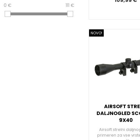
109,99 €
0 €
111 €
NOVO!
AIRSOFT STRE
DALJNOGLED SCO
9X40
Airsoft strelni daljno
primeren za vse vrste