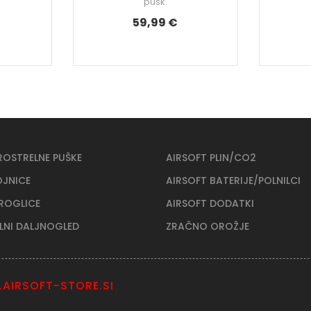
pušk.
59,99 €
ROSTRELNE PUŠKE
AIRSOFT PLIN/CO2
OJNICE
AIRSOFT BATERIJE/POLNILCI
KROGLICE
AIRSOFT DODATKI
ELNI DALJNOGLED
ZRAČNO OROŽJE
AIRSOFT-STORE.SI