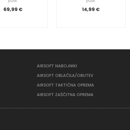
pušk.
pušk.
69,99 €
14,99 €
AIRSOFT NABOJNIKI
AIRSOFT OBLAČILA/OBUTEV
AIRSOFT TAKTIČNA OPREMA
AIRSOFT ZAŠČITNA OPREMA