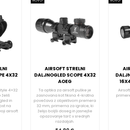
NOVO!
NOVO!
LNI
AIRSOFT STRELNI
AI
PE 4X32
DALJNOGLED SCOPE 4X32
DALJN
AOEG
16X
style 4×32
Ta optika za airsoft puške je
Airsof
 želiš
zasnovana kot fiksna 4-kratna
primere
zgled in
povečava z objektivom premera
ost na
32 mm, primerna za igralce, ki
oji airsoft
želijo boljši doseg in jasnejše
opazovanje tarč v srednjih
razdaljah.