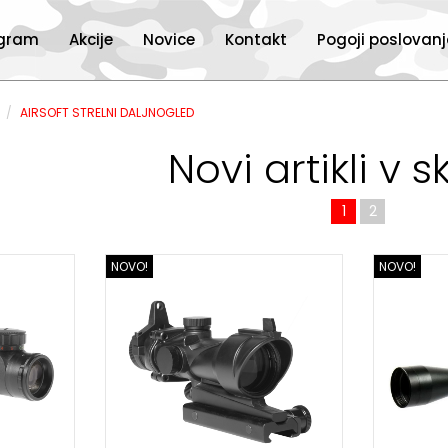
ogram
Akcije
Novice
Kontakt
Pogoji poslovan
I
AIRSOFT STRELNI DALJNOGLED
Novi artikli v s
1
2
NOVO!
NOVO!