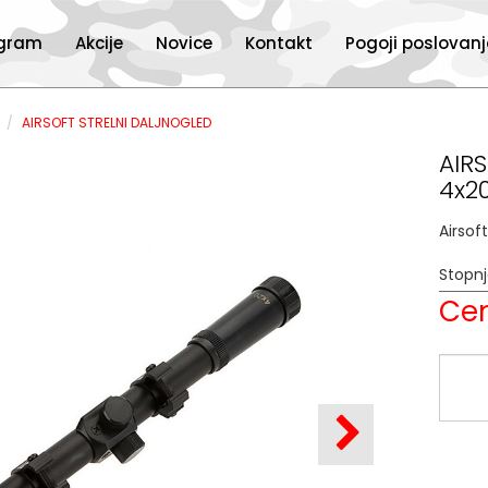
ogram
Akcije
Novice
Kontakt
Pogoji poslovan
I
AIRSOFT STRELNI DALJNOGLED
AIR
4x2
Airsof
Stopn
Cen