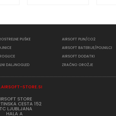
ROSTRELNE PUŠKE
AIRSOFT PLIN/CO2
OJNICE
AIRSOFT BATERIJE/POLNILCI
KROGLICE
AIRSOFT DODATKI
ELNI DALJNOGLED
ZRAČNO OROŽJE
AIRSOFT-STORE.SI
IRSOFT STORE
TINSKA CESTA 152
TC LJUBLJANA
HALA A