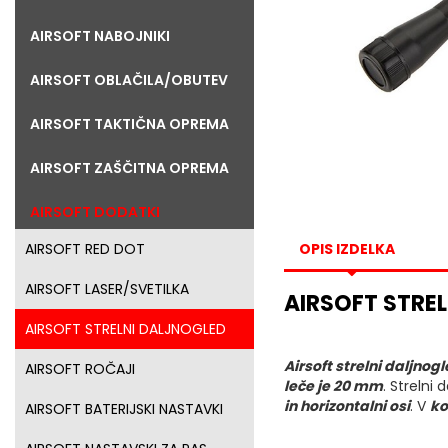
AIRSOFT NABOJNIKI
AIRSOFT OBLAČILA/OBUTEV
AIRSOFT TAKTIČNA OPREMA
AIRSOFT ZAŠČITNA OPREMA
AIRSOFT DODATKI
AIRSOFT RED DOT
OPIS IZDELKA
AIRSOFT LASER/SVETILKA
AIRSOFT STRE
AIRSOFT STRELNI DALJNOGLED
Airsoft strelni daljnog
AIRSOFT ROČAJI
leče je 20 mm
. Strelni
in horizontalni osi
. V
ko
AIRSOFT BATERIJSKI NASTAVKI