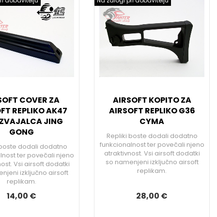
ri dobavitelju
Na zalogi pri dobavitelju
SOFT COVER ZA
AIRSOFT KOPITO ZA
FT REPLIKO AK47
AIRSOFT REPLIKO G36
ZVAJALCA JING
CYMA
GONG
Repliki boste dodali dodatno
funkcionalnost ter povečali njeno
 boste dodali dodatno
atraktivnost. Vsi airsoft dodatki
lnost ter povečali njeno
so namenjeni izključno airsoft
ost. Vsi airsoft dodatki
replikam.
jeni izključno airsoft
replikam.
14,00 €
28,00 €