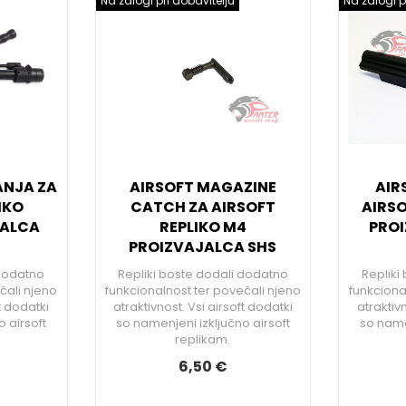
Na zalogi pri dobavitelju
Na zalogi p
ANJA ZA
AIRSOFT MAGAZINE
AIR
IKO
CATCH ZA AIRSOFT
AIRSO
JALCA
REPLIKO M4
PROI
PROIZVAJALCA SHS
 dodatno
Repliki boste dodali dodatno
Repliki
čali njeno
funkcionalnost ter povečali njeno
funkciona
ft dodatki
atraktivnost. Vsi airsoft dodatki
atraktivn
 airsoft
so namenjeni izključno airsoft
so namen
replikam.
6,50 €