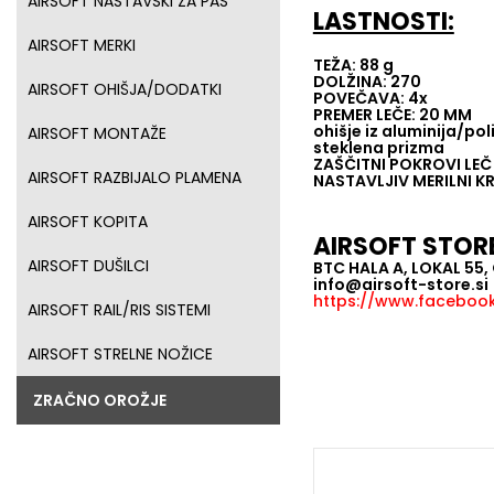
AIRSOFT NASTAVSKI ZA PAS
LASTNOSTI:
AIRSOFT MERKI
TEŽA: 88 g
DOLŽINA: 270
AIRSOFT OHIŠJA/DODATKI
POVEČAVA: 4x
PREMER LEČE: 20 MM
ohišje iz aluminija/po
AIRSOFT MONTAŽE
steklena prizma
ZAŠČITNI POKROVI LEČ
AIRSOFT RAZBIJALO PLAMENA
NASTAVLJIV MERILNI KR
AIRSOFT KOPITA
AIRSOFT STOR
AIRSOFT DUŠILCI
BTC HALA A, LOKAL 55
info@airsoft-store.si
https://www.facebook.
AIRSOFT RAIL/RIS SISTEMI
AIRSOFT STRELNE NOŽICE
ZRAČNO OROŽJE