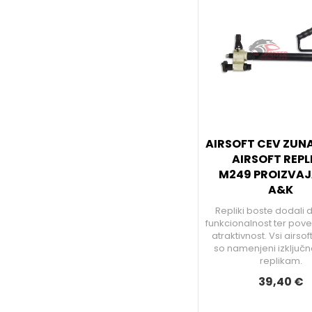
AIRSOFT CEV ZUN
AIRSOFT REPL
M249 PROIZVA
A&K
Repliki boste dodali
funkcionalnost ter pove
atraktivnost. Vsi airso
so namenjeni izključno
replikam.
39,40 €