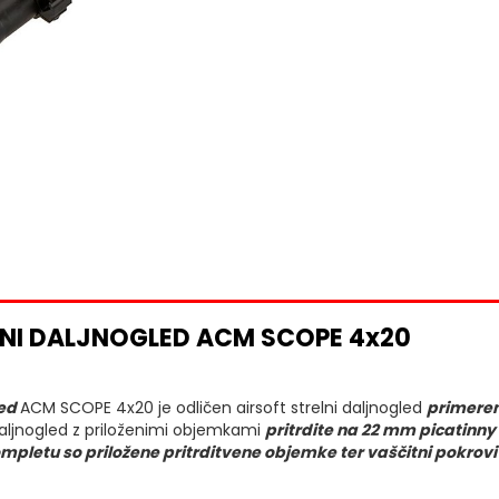
LNI DALJNOGLED ACM SCOPE 4x20
led
ACM SCOPE 4x20 je odličen airsoft strelni daljnogled
primeren
 daljnogled z priloženimi objemkami
pritrdite na 22 mm picatinny 
mpletu so priložene pritrditvene objemke ter vaščitni pokrovi 