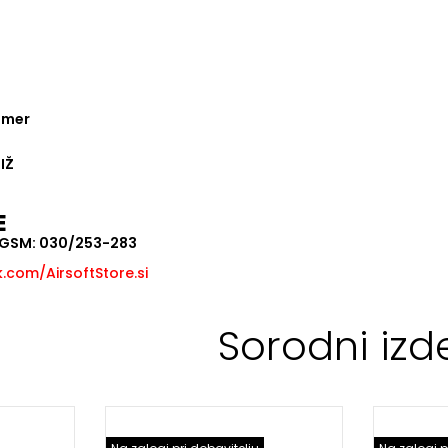
limer
IŽ
E
, GSM: 030/253-283
com/AirsoftStore.si
Sorodni izde