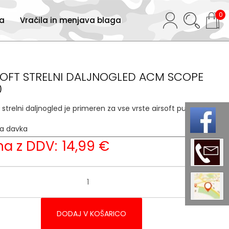
0
ja
Vračila in menjava blaga
SOFT STRELNI DALJNOGLED ACM SCOPE
0
t strelni daljnogled je primeren za vse vrste airsoft pušk.
ja davka
22 %
a z DDV:
14,99 €
DODAJ V KOŠARICO