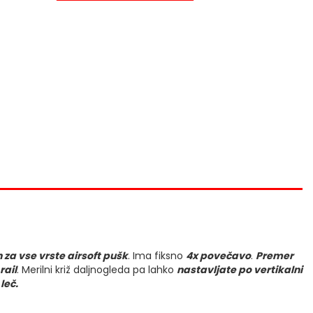
 za vse vrste airsoft pušk
. Ima fiksno
4x povečavo
.
Premer
rail
. Merilni križ daljnogleda pa lahko
nastavljate po vertikalni
leč.