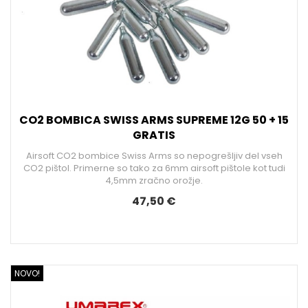
CO2 BOMBICA SWISS ARMS SUPREME 12G 50 + 15
GRATIS
Airsoft CO2 bombice Swiss Arms so nepogrešljiv del vseh
CO2 pištol. Primerne so tako za 6mm airsoft pištole kot tudi
4,5mm zračno orožje.
47,50 €
NOVO!