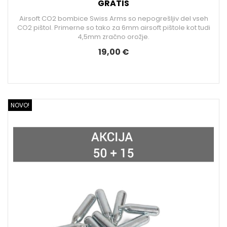
GRATIS
Airsoft CO2 bombice Swiss Arms so nepogrešljiv del vseh
CO2 pištol. Primerne so tako za 6mm airsoft pištole kot tudi
4,5mm zračno orožje.
19,00 €
NOVO!