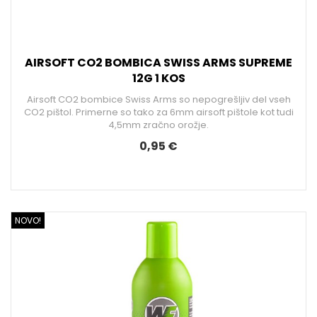
AIRSOFT CO2 BOMBICA SWISS ARMS SUPREME
12G 1 KOS
Airsoft CO2 bombice Swiss Arms so nepogrešljiv del vseh
CO2 pištol. Primerne so tako za 6mm airsoft pištole kot tudi
4,5mm zračno orožje.
0,95 €
NOVO!