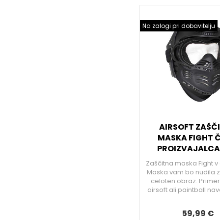
Na zalogi pri dobavitelju
AIRSOFT ZAŠČ
MASKA FIGHT 
PROIZVAJALCA
Zaščitna maska Fight v č
Maska vam bo nudila z
celoten obraz. Primer
airsoft ali paintball n
59,99 €