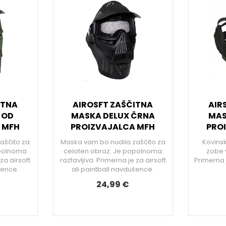
ITNA
AIROSFT ZAŠČITNA
AIR
 OD
MASKA DELUX ČRNA
MAS
 MFH
PROIZVAJALCA MFH
PRO
aščito za
Maska vam bo nudila zaščito za
Kovins
opolnoma
celoten obraz. Je popolnoma
zobe v
 za airsoft
raztavljiva. Primerna je za airsoft
Primerna j
šence.
ali paintball navdušence.
24,99 €