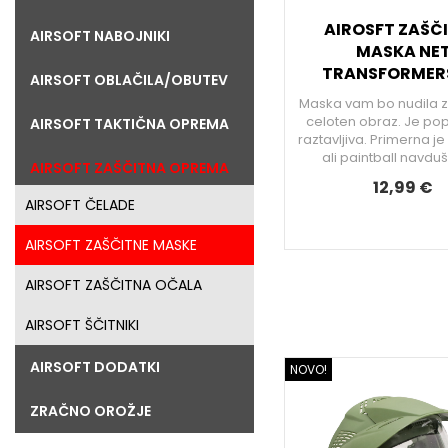
AIROSFT ZAŠČ
AIRSOFT NABOJNIKI
MASKA NE
TRANSFORMER
AIRSOFT OBLAČILA/OBUTEV
Maska vam bo nudila z
celoten obraz. Je p
AIRSOFT TAKTIČNA OPREMA
raztavljiva. Primerna je
ali paintball navdu
AIRSOFT ZAŠČITNA OPREMA
12,99 €
AIRSOFT ČELADE
AIRSOFT ZAŠČITNE MASKE
AIRSOFT ZAŠČITNA OČALA
AIRSOFT ŠČITNIKI
AIRSOFT DODATKI
NOVO!
ZRAČNO OROŽJE