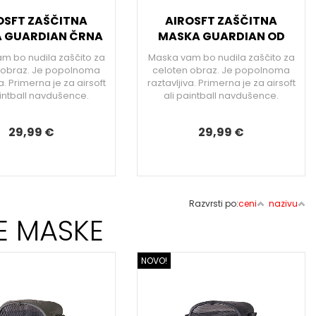
OSFT ZAŠČITNA
AIROSFT ZAŠČITNA
 GUARDIAN ČRNA
MASKA GUARDIAN OD
m bo nudila zaščito za
Maska vam bo nudila zaščito za
 obraz. Je popolnoma
celoten obraz. Je popolnoma
a. Primerna je za airsoft
raztavljiva. Primerna je za airsoft
aintball navdušence.
ali paintball navdušence.
29,99 €
29,99 €
Razvrsti po:
ceni
nazivu
E MASKE
NOVO!