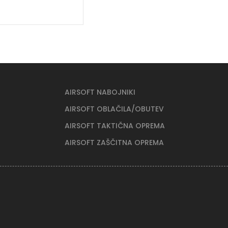
AIRSOFT NABOJNIKI
AIRSOFT OBLAČILA/OBUTEV
AIRSOFT TAKTIČNA OPREMA
AIRSOFT ZAŠČITNA OPREMA