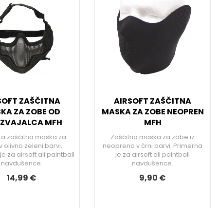
SOFT ZAŠČITNA
AIRSOFT ZAŠČITNA
KA ZA ZOBE OD
MASKA ZA ZOBE NEOPREN
IZVAJALCA MFH
MFH
ka zaščitna maska za
Zaščitna maska za zobe iz
 olivno zeleni barvi.
neoprena v črni barvi. Primerna
e za airsoft ali paintball
je za airsoft ali paintball
navdušence.
navdušence.
14,99 €
9,90 €