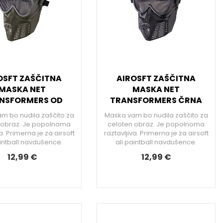
OSFT ZAŠČITNA
AIROSFT ZAŠČITNA
MASKA NET
MASKA NET
NSFORMERS OD
TRANSFORMERS ČRNA
m bo nudila zaščito za
Maska vam bo nudila zaščito za
 obraz. Je popolnoma
celoten obraz. Je popolnoma
a. Primerna je za airsoft
raztavljiva. Primerna je za airsoft
aintball navdušence.
ali paintball navdušence.
12,99 €
12,99 €