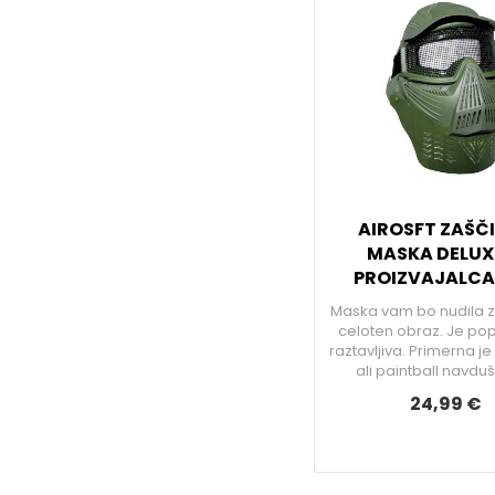
AIROSFT ZAŠČ
MASKA DELUX
PROIZVAJALCA
Maska vam bo nudila z
celoten obraz. Je p
raztavljiva. Primerna je
ali paintball navdu
24,99 €