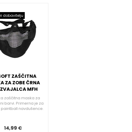
ri dobavitelju
SOFT ZAŠČITNA
A ZA ZOBE ČRNA
IZVAJALCA MFH
ka zaščitna maska za
ni barvi. Primerna je za
li paintball navdušence.
14,99 €