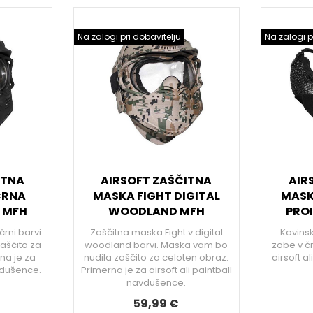
Na zalogi pri dobavitelju
Na zalogi p
ITNA
AIRSOFT ZAŠČITNA
AIR
ČRNA
MASKA FIGHT DIGITAL
MASK
 MFH
WOODLAND MFH
PRO
rni barvi.
Zaščitna maska Fight v digital
Kovins
aščito za
woodland barvi. Maska vam bo
zobe v čr
na je za
nudila zaščito za celoten obraz.
airsoft a
avdušence.
Primerna je za airsoft ali paintball
navdušence.
59,99 €