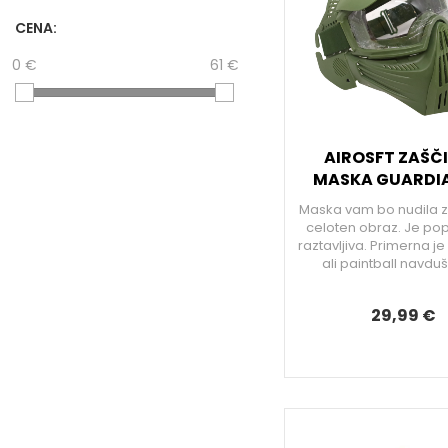
CENA:
0 €
61 €
AIROSFT ZAŠČ
MASKA GUARDI
Maska vam bo nudila z
celoten obraz. Je p
raztavljiva. Primerna je
ali paintball navdu
29,99 €