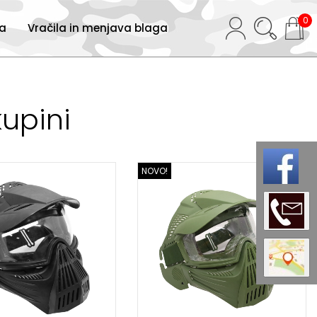
0
ja
Vračila in menjava blaga
kupini
NOVO!