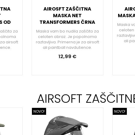
ITNA
AIROSFT ZAŠČITNA
AIR
T
MASKA NET
MASKA
S OD
TRANSFORMERS ČRNA
Maska va
celoten
aščito za
Maska vam bo nudila zaščito za
raztavljiv
opolnoma
celoten obraz. Je popolnoma
ali p
 za airsoft
raztavljiva. Primerna je za airsoft
šence.
ali paintball navdušence.
12,99 €
AIRSOFT ZAŠČITN
NOVO!
NOVO!