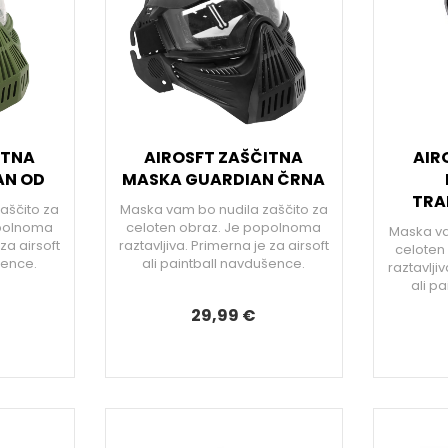
ITNA
AIROSFT ZAŠČITNA
AIR
AN OD
MASKA GUARDIAN ČRNA
TRA
aščito za
Maska vam bo nudila zaščito za
opolnoma
celoten obraz. Je popolnoma
Maska va
 za airsoft
raztavljiva. Primerna je za airsoft
celoten
šence.
ali paintball navdušence.
raztavljiv
ali p
29,99 €