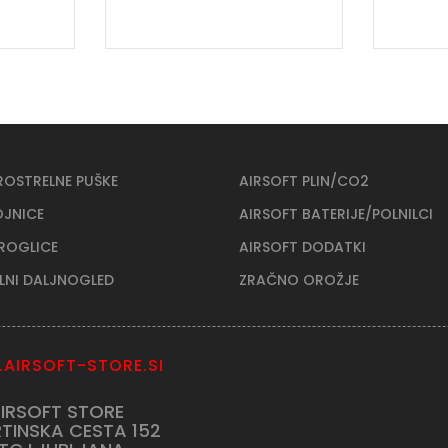
ROSTRELNE PUŠKE
AIRSOFT PLIN/CO2
OJNICE
AIRSOFT BATERIJE/POLNILCI
KROGLICE
AIRSOFT DODATKI
ELNI DALJNOGLED
ZRAČNO OROŽJE
AIRSOFT-STORE.SI
IRSOFT STORE
TINSKA CESTA 152