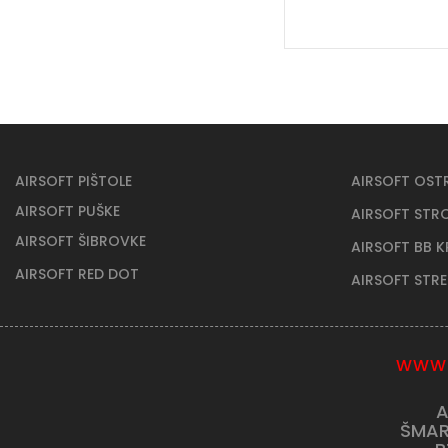
AIRSOFT PIŠTOLE
AIRSOFT OST
AIRSOFT PUŠKE
AIRSOFT STR
AIRSOFT ŠIBROVKE
AIRSOFT BB 
AIRSOFT RED DOT
AIRSOFT STR
WWW.
A
ŠMAR