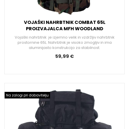
VOJAŠKI NAHRBTNIK COMBAT 65L
PROIZVAJALCA MFH WOODLAND
Vojaški nahrbtnik je izjemno velik in vzdržljiv nahrbtnik
prostornine 65L. Nahrbtnik je visoko zmogljiv in ima
aluminijasto konstrukcijo za stabilnost.
59,99 €
Na zalogi pri dobavitelju