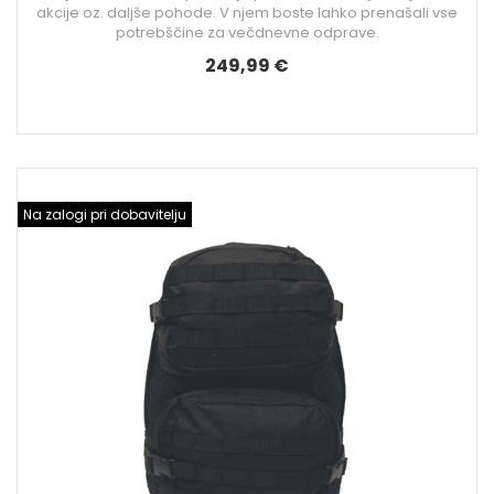
akcije oz. daljše pohode. V njem boste lahko prenašali vse
potrebščine za večdnevne odprave.
249,99 €
Na zalogi pri dobavitelju