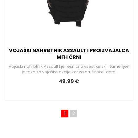
VOJAŠKI NAHRBTNIK ASSAULT I PROIZVAJALCA
MFH ČRNI
Vojaški nahrbtnik Assault I je resnično vsestranski. Namenjen
je tako za vojaške akcije kot za družinske izlete.
49,99 €
1
2