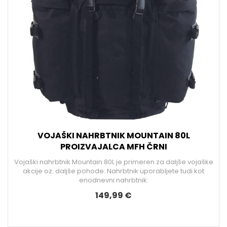
VOJAŠKI NAHRBTNIK MOUNTAIN 80L
PROIZVAJALCA MFH ČRNI
Vojaški nahrbtnik Mountain 80L je primeren za daljše vojaške
akcije oz. daljše pohode. Nahrbtnik uporabljete tudi kot
enodnevni nahrbtnik.
149,99 €