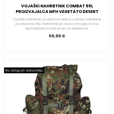
VOJAŠKI NAHRBTNIK COMBAT 65L
PROIZVAJALCA MFH VEGETATO DESERT
Vojaški nahrbtnik je izjemno velik in vzdržljiv nahrbtnik
prostornine 65L. Nahrbtnik je visoko zmogljiv in ima
aluminijasto konstrukcijo za stabilnost.
59,99 €
Na zalogi pri dobavitelju