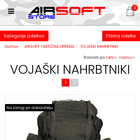
0
Kategorije izdelkov
Filtriraj izdelke
Domov
AIRSOFT TAKTIČNA OPREMA
VOJAŠKI NAHRBTNIKI
Razvrsti po:
ceni
nazivu
VOJAŠKI NAHRBTNIKI
1
2
Na zalogi pri dobavitelju