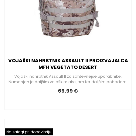
VOJAŠKI NAHRBTNIK ASSAULT II PROIZVAJALCA
MFH VEGETATO DESERT
Vojaški nahrbtnik Assault II za zahtevnejše uporabnike.
Namenjen je daljšim vojaškim akcijam ter daljšim pohodom.
69,99 €
Na zalogi pri dobavitelju