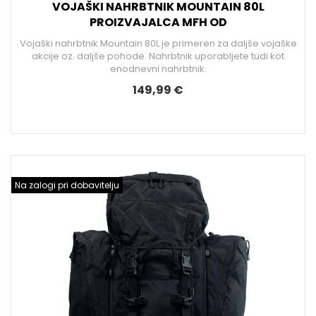
VOJAŠKI NAHRBTNIK MOUNTAIN 80L
PROIZVAJALCA MFH OD
Vojaški nahrbtnik Mountain 80L je primeren za daljše vojaške
akcije oz. daljše pohode. Nahrbtnik uporabljete tudi kot
enodnevni nahrbtnik.
149,99 €
Na zalogi pri dobavitelju