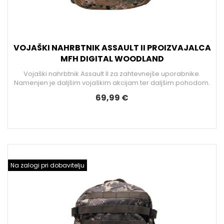
VOJAŠKI NAHRBTNIK ASSAULT II PROIZVAJALCA
MFH DIGITAL WOODLAND
Vojaški nahrbtnik Assault II za zahtevnejše uporabnike.
Namenjen je daljšim vojaškim akcijam ter daljšim pohodom.
69,99 €
Na zalogi pri dobavitelju