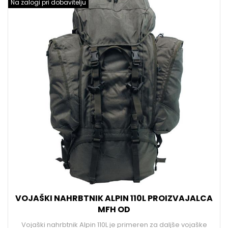
Na zalogi pri dobavitelju
VOJAŠKI NAHRBTNIK ALPIN 110L PROIZVAJALCA
MFH OD
Vojaški nahrbtnik Alpin 110L je primeren za daljše vojaške