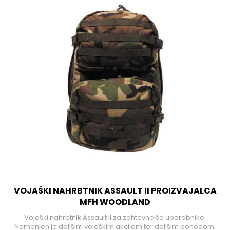
VOJAŠKI NAHRBTNIK ASSAULT II PROIZVAJALCA
MFH WOODLAND
Vojaški nahrbtnik Assault II za zahtevnejše uporabnike.
Namenjen je daljšim vojaškim akcijam ter daljšim pohodom.