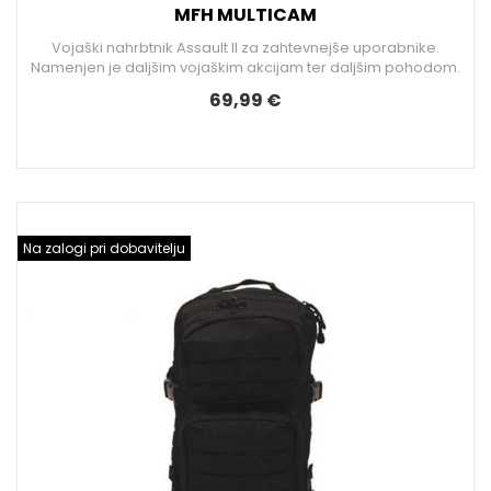
MFH MULTICAM
Vojaški nahrbtnik Assault II za zahtevnejše uporabnike.
Namenjen je daljšim vojaškim akcijam ter daljšim pohodom.
69,99 €
Na zalogi pri dobavitelju