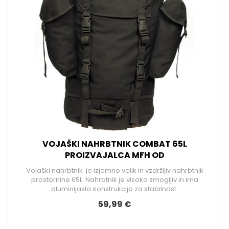
VOJAŠKI NAHRBTNIK COMBAT 65L
PROIZVAJALCA MFH OD
Vojaški nahrbtnik je izjemno velik in vzdržljiv nahrbtnik
prostornine 65L. Nahrbtnik je visoko zmogljiv in ima
aluminijasto konstrukcijo za stabilnost.
59,99 €