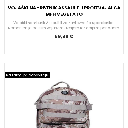
VOJAŠKI NAHRBTNIK ASSAULT II PROIZVAJALCA
MFH VEGETATO
Vojaški nahrbtnik Assault II za zahtevnejše uporabnike.
Namenjen je daljšim vojaškim akcijam ter daljšim pohodom.
69,99 €
Na zalogi pri dobavitelju