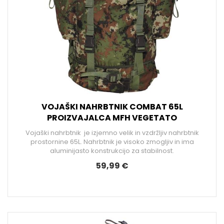
VOJAŠKI NAHRBTNIK COMBAT 65L
PROIZVAJALCA MFH VEGETATO
Vojaški nahrbtnik je izjemno velik in vzdržljiv nahrbtnik
prostornine 65L. Nahrbtnik je visoko zmogljiv in ima
aluminijasto konstrukcijo za stabilnost.
59,99 €