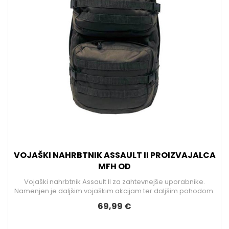
VOJAŠKI NAHRBTNIK ASSAULT II PROIZVAJALCA
MFH OD
Vojaški nahrbtnik Assault II za zahtevnejše uporabnike.
Namenjen je daljšim vojaškim akcijam ter daljšim pohodom.
69,99 €