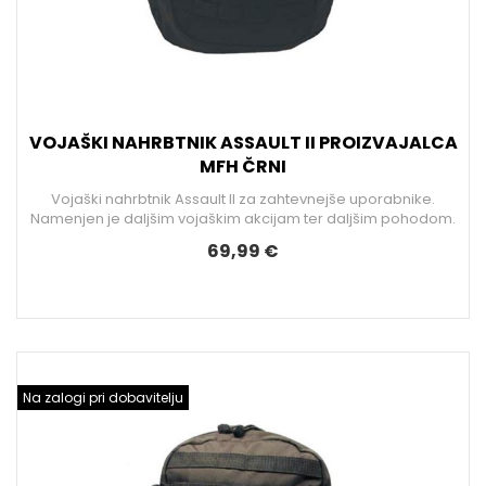
VOJAŠKI NAHRBTNIK ASSAULT II PROIZVAJALCA
MFH ČRNI
Vojaški nahrbtnik Assault II za zahtevnejše uporabnike.
Namenjen je daljšim vojaškim akcijam ter daljšim pohodom.
69,99 €
Na zalogi pri dobavitelju