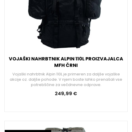
VOJAŠKI NAHRBTNIK ALPIN 110L PROIZVAJALCA
MFH ČRNI
Vojaški nahrbtnik Alpin 110L je primeren za daljše vojaške
akcije oz. daljše pohode. V njem boste lahko prenašali vse
potrebščine za večdnevne odprave.
249,99 €