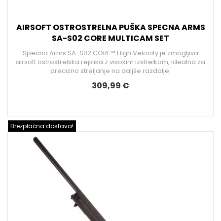
AIRSOFT OSTROSTRELNA PUŠKA SPECNA ARMS
SA-S02 CORE MULTICAM SET
Specna Arms SA-S02 CORE™ High Velocity je zmogljiva
airsoft ostrostrelska replika z visokim izstrelkom, idealna za
precizno streljanje na daljše razdalje.
309,99 €
Brezplačna dostava!