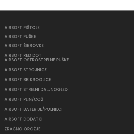
AIRSOFT PIŠTOLE
AIRSOFT PUŠKE
AIRSOFT ŠIBROVKE
AIRSOFT RED DOT
AIRSOFT OSTROSTRELNE PUŠKE
AIRSOFT STROJNICE
AIRSOFT BB KROGLICE
AIRSOFT STRELNI DALJNOGLED
AIRSOFT PLIN/CO2
AIRSOFT BATERIJE/POLNILCI
AIRSOFT DODATKI
ZRAČNO OROŽJE