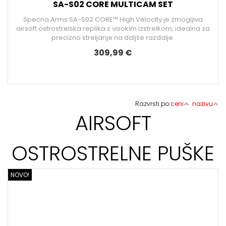
SA-S02 CORE MULTICAM SET
Specna Arms SA-S02 CORE™ High Velocity je zmogljiva
airsoft ostrostrelska replika z visokim izstrelkom, idealna za
precizno streljanje na daljše razdalje.
309,99 €
Razvrsti po:
ceni
nazivu
AIRSOFT
OSTROSTRELNE PUŠKE
NOVO!