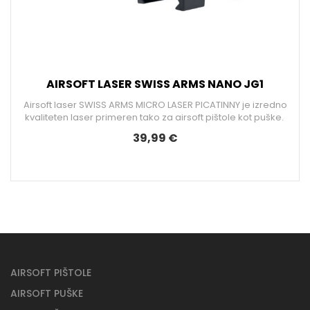
AIRSOFT LASER SWISS ARMS NANO JG1
Airsoft laser SWISS ARMS MICRO LASER PICATINNY je izredno
kvaliteten laser primeren tako za airsoft pištole kot puške.
39,99 €
AIRSOFT PIŠTOLE
AIRSOFT PUŠKE