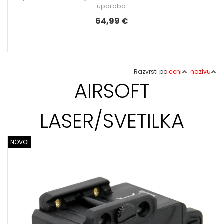
uporabo.
64,99 €
Razvrsti po:
ceni
nazivu
AIRSOFT
LASER/SVETILKA
NOVO!