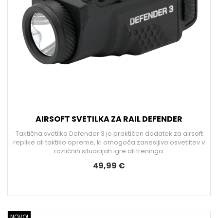
AIRSOFT SVETILKA ZA RAIL DEFENDER
Taktična svetilka Defender 3 je praktičen dodatek za airsoft
replike ali taktiko opreme, ki omogoča zanesljivo osvetlitev v
različnih situacijah igre ali treninga.
49,99 €
NOVO!