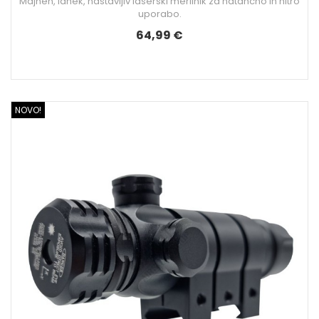
Majhen, lahek, nastavljiv laserski merilnik za natančno in hitro
uporabo.
64,99 €
NOVO!