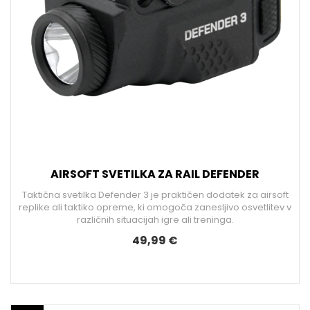
AIRSOFT SVETILKA ZA RAIL DEFENDER
Taktična svetilka Defender 3 je praktičen dodatek za airsoft
replike ali taktiko opreme, ki omogoča zanesljivo osvetlitev v
različnih situacijah igre ali treninga.
49,99 €