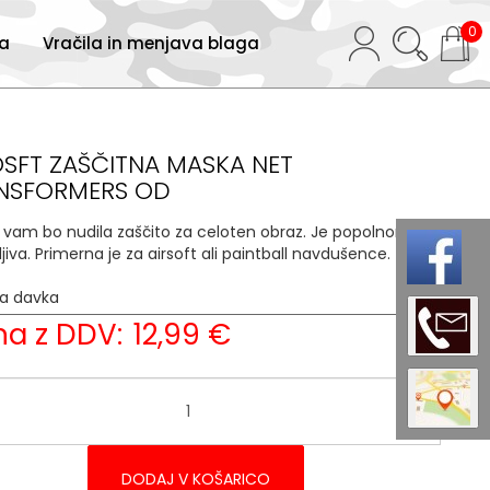
0
ja
Vračila in menjava blaga
OSFT ZAŠČITNA MASKA NET
NSFORMERS OD
vam bo nudila zaščito za celoten obraz. Je popolnoma
ljiva. Primerna je za airsoft ali paintball navdušence.
ja davka
22 %
a z DDV:
12,99 €
DODAJ V KOŠARICO