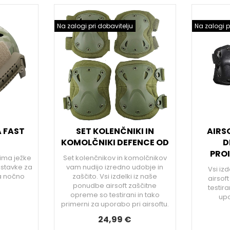
Na zalogi pri dobavitelju
Na zalogi p
 FAST
SET KOLENČNIKI IN
AIRS
M
KOMOLČNIKI DEFENCE OD
D
PRO
 ima ježke
Set kolenčnikov in komolčnikov
astavke za
vam nudijo izredno udobje in
Vsi iz
a nočno
zaščito. Vsi izdelki iz naše
airsof
ponudbe airsoft zaščitne
testira
opreme so testirani in tako
upo
primerni za uporabo pri airsoftu.
24,99 €