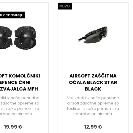
NOVO!
ri dobavitelju
OFT KOMOLČNIKI
AIRSOFT ZAŠČITNA
EFENCE ČRNI
OČALA BLACK STAR
IZVAJALCA MFH
BLACK
delki iz naše ponudbe
Vsi izdelki iz naše ponubne
t zaščitne opreme so
airsoft zaščitne opreme so
ni in tako primerni za
testirani in tako primerni za
rabo pri airsoftu.
uporabo pri airsoftu.
19,99 €
12,99 €