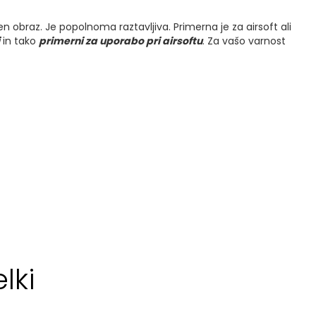
braz. Je popolnoma raztavljiva. Primerna je za airsoft ali
in tako
primerni za uporabo pri airsoftu
. Za vašo varnost
lki