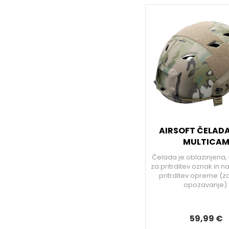
AIRSOFT ČELADA
MULTICA
Čelada je oblazinjena,
za pritrditev oznak in n
pritrditev opreme (z
opozavanje).
59,99 €