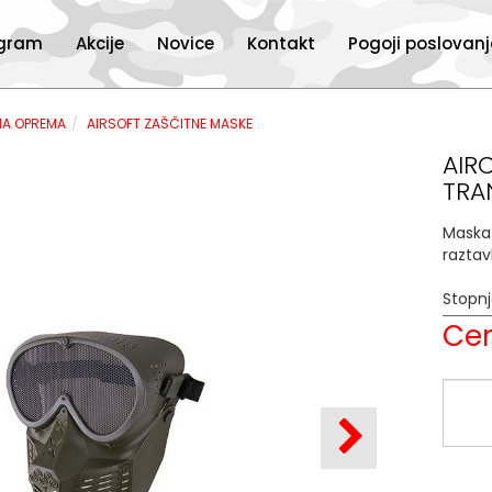
ogram
Akcije
Novice
Kontakt
Pogoji poslovan
NA OPREMA
AIRSOFT ZAŠČITNE MASKE
AIR
TRA
Maska 
raztav
Stopn
Cen