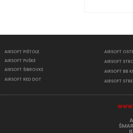
AIRSOFT PIŠTOLE
AIRSOFT OST
AIRSOFT PUŠKE
AIRSOFT STR
AIRSOFT ŠIBROVKE
AIRSOFT BB 
AIRSOFT RED DOT
AIRSOFT STR
WWW.
A
ŠMAR
B