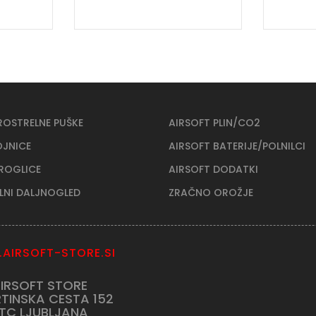
ROSTRELNE PUŠKE
AIRSOFT PLIN/CO2
OJNICE
AIRSOFT BATERIJE/POLNILCI
KROGLICE
AIRSOFT DODATKI
ELNI DALJNOGLED
ZRAČNO OROŽJE
AIRSOFT-STORE.SI
IRSOFT STORE
TINSKA CESTA 152
TC LJUBLJANA