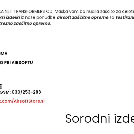
 NET TRANSFORMERS OD. Maska vam bo nudila zaščito za celoten o
Vsi izdelki
iz naše ponudbe
airsoft zaščitne opreme
so
testirani
trezno zaščitno opremo
.
REMA
O PRI AIRSOFTU
E
, GSM: 030/253-283
com/AirsoftStore.si
Sorodni izde