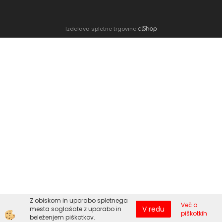
WWW.AIRSOFT-STORE.SI
AIRSOFT STORE
ŠMARTINSKA CESTA 152
BTC LJUBLJANA
HALA A
LOKAL 55
PON.-SOB.
9:00h do 20:00h
Z obiskom in uporabo spletnega
Več o
V redu
mesta soglašate z uporabo in
piškotkih
Izdelava spletne trgovine
beleženjem piškotkov.