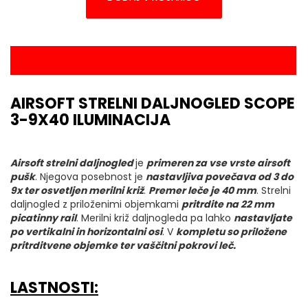
OPIS IZDELKA
AIRSOFT STRELNI DALJNOGLED SCOPE
3-9X40 ILUMINACIJA
Airsoft strelni daljnogled
je
primeren za vse vrste airsoft
pušk
. Njegova posebnost je
nastavljiva povečava od 3 do
9x ter osvetljen merilni križ
.
Premer leče je 40 mm
. Strelni
daljnogled z priloženimi objemkami
pritrdite na 22 mm
picatinny rail
. Merilni križ daljnogleda pa lahko
nastavljate
po vertikalni in horizontalni osi
. V
kompletu so priložene
pritrditvene objemke ter vaščitni pokrovi leč.
LASTNOSTI: