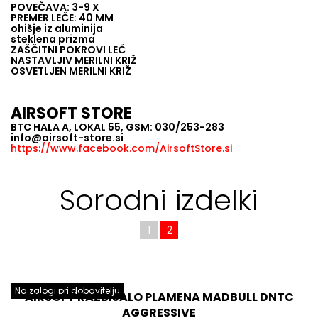
POVEČAVA: 3-9 X
PREMER LEČE: 40 MM
ohišje iz aluminija
steklena prizma
ZAŠČITNI POKROVI LEČ
NASTAVLJIV MERILNI KRIŽ
OSVETLJEN MERILNI KRIŽ
AIRSOFT STORE
BTC HALA A, LOKAL 55, GSM: 030/253-283
info@airsoft-store.si
https://www.facebook.com/AirsoftStore.si
Sorodni izdelki
1
2
Na zalogi pri dobavitelju
N