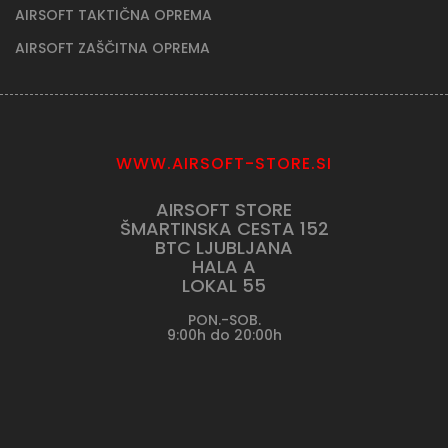
AIRSOFT ŠIBROVKE
AIRSOFT RED DOT
AIRSOFT OSTROSTRELNE PUŠKE
AIRSOFT STROJNICE
AIRSOFT BB KROGLICE
AIRSOFT STRELNI DALJNOGLED
AIRSOFT PLIN/CO2
AIRSOFT BATERIJE/POLNILCI
AIRSOFT DODATKI
ZRAČNO OROŽJE
AIRSOFT NABOJNIKI
AIRSOFT OBLAČILA/OBUTEV
AIRSOFT TAKTIČNA OPREMA
AIRSOFT ZAŠČITNA OPREMA