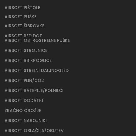
AIRSOFT RAIL ELEVATION ZA POVIŠANJE
PROIZVAJALCA AMC
Repliki boste dodali dodatno funkcionalnost ter povečali
o
njeno atraktivnost. Vsi airsoft dodatki so namenjeni izključno
airsoft replikam.
12,60 €
AIRSOFT PIŠTOLE
AIRSOFT PUŠKE