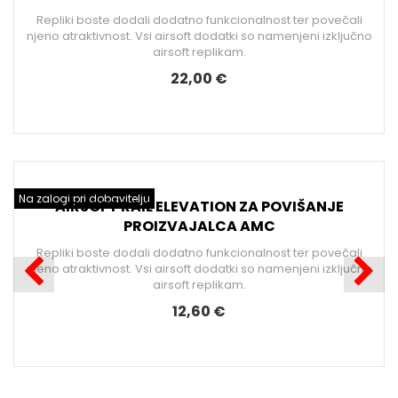
AIRSOFT RAZBIJALO PLAMENA MADBULL DNTC
AGGRESSIVE
Repliki boste dodali dodatno funkcionalnost ter povečali
o
njeno atraktivnost. Vsi airsoft dodatki so namenjeni izključno
airsoft replikam.