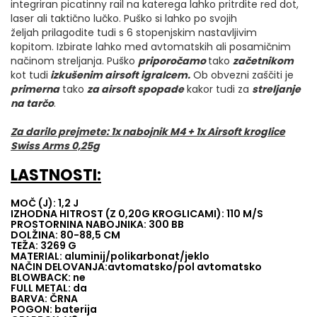
integriran picatinny rail na katerega lahko pritrdite red dot,
laser ali taktično lučko. Puško si lahko po svojih
željah prilagodite tudi s 6 stopenjskim nastavljivim
kopitom. Izbirate lahko med avtomatskih ali posamičnim
načinom streljanja. Puško
priporočamo
tako
začetnikom
kot tudi
izkušenim airsoft igralcem.
Ob obvezni zaščiti je
primerna
tako
za airsoft spopade
kakor tudi za
streljanje
na tarčo
.
Za darilo prejmete: 1x nabojnik M4 + 1x Airsoft kroglice
Swiss Arms 0,25g
LASTNOSTI:
MOČ (J): 1,2 J
IZHODNA HITROST (Z 0,20G KROGLICAMI): 110 M/S
PROSTORNINA NABOJNIKA: 300 BB
DOLŽINA: 80-88,5 CM
TEŽA: 3269 G
MATERIAL: aluminij/polikarbonat/jeklo
NAČIN DELOVANJA:avtomatsko/pol avtomatsko
BLOWBACK: ne
FULL METAL: da
BARVA: ČRNA
POGON: baterija