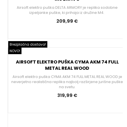
Airsoft elektro puška DELTA ARMORY je replika sodobne
izpeljanke puške, ki prihaja iz družine M4.
209,99 €
Brezplačna dostava!
NOVO!
AIRSOFT ELEKTRO PUŠKA CYMA AKM 74 FULL
METAL REAL WOOD
Airsoft elektro puška CYMA AKM 74 FULL METAL REAL WOOD je
neverjetno realistična replika najbolj razširjene jurišne puške
na svetu.
319,99 €
.