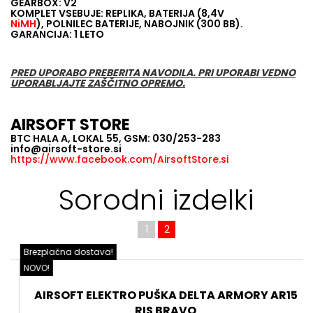
GEARBOX: V2
KOMPLET VSEBUJE: REPLIKA, BATERIJA (8,4V
NiMH
), POLNILEC BATERIJE, NABOJNIK (300 BB).
GARANCIJA: 1 LETO
PRED UPORABO PREBERITA NAVODILA. PRI UPORABI VEDNO
UPORABLJAJTE ZAŠČITNO OPREMO.
AIRSOFT STORE
BTC HALA A, LOKAL 55, GSM: 030/253-283
info@airsoft-store.si
https://www.facebook.com/AirsoftStore.si
Sorodni izdelki
1
2
Brezplačna dostava!
B
NOVO!
N
AIRSOFT ELEKTRO PUŠKA DELTA ARMORY AR15
RIS BRAVO