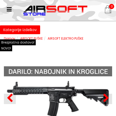
0
Kategorije izdelkov
Domov
AIRSOFT PUŠKE
AIRSOFT ELEKTRO PUŠKE
Brezplačna dostava!
NOVO!