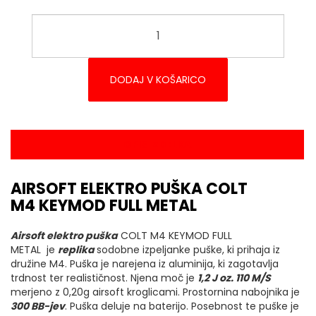
DODAJ V KOŠARICO
OPIS IZDELKA
AIRSOFT ELEKTRO PUŠKA COLT
M4 KEYMOD FULL METAL
Airsoft elektro puška
COLT M4 KEYMOD FULL
METAL je
replika
sodobne izpeljanke puške, ki prihaja iz
družine M4. Puška je narejena iz aluminija, ki zagotavlja
trdnost ter realističnost. Njena moč je
1
,2
J oz. 110 M/S
merjeno z 0,20g airsoft kroglicami. Prostornina nabojnika je
300
BB-jev
. Puška deluje na baterijo. Posebnost te puške je