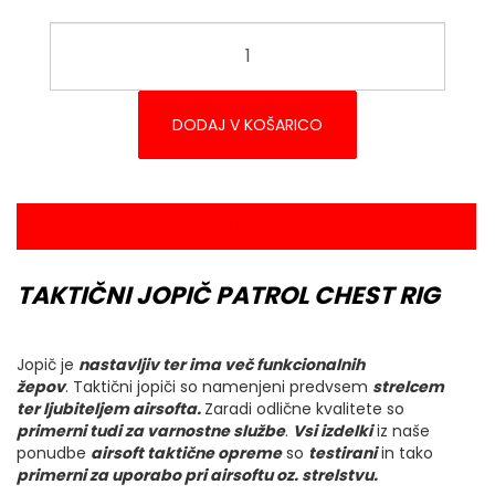
DODAJ V KOŠARICO
OPIS IZDELKA
TAKTIČNI JOPIČ PATROL CHEST RIG
Jopič je
nastavljiv ter ima več funkcionalnih
žepov
. Taktični jopiči so namenjeni predvsem
strelcem
ter ljubiteljem airsofta.
Zaradi odlične kvalitete so
primerni tudi za varnostne službe
.
Vsi izdelki
iz naše
ponudbe
airsoft taktične opreme
so
testirani
in tako
primerni za uporabo pri airsoftu oz. strelstvu.