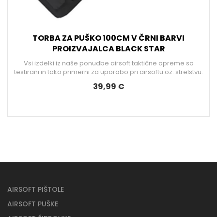
TORBA ZA PUŠKO 100CM V ČRNI BARVI
A
PROIZVAJALCA BLACK STAR
Vsi izdelki iz naše ponudbe airsoft taktične opreme so
testirani in tako primerni za uporabo pri airsoftu oz. strelstvu.
.
39,99 €
AIRSOFT PIŠTOLE
AIRSOFT PUŠKE