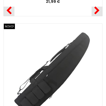
21,99 €
NOVO!
N