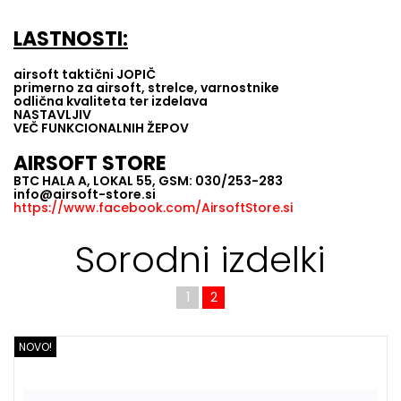
LASTNOSTI:
airsoft taktični JOPIČ
primerno za airsoft, strelce, varnostnike
odlična kvaliteta ter izdelava
NASTAVLJIV
VEČ FUNKCIONALNIH ŽEPOV
AIRSOFT STORE
BTC HALA A, LOKAL 55, GSM: 030/253-283
info@airsoft-store.si
https://www.facebook.com/AirsoftStore.si
Sorodni izdelki
1
2
NOVO!