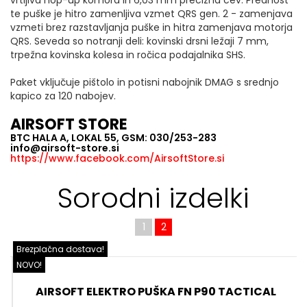
te puške je hitro zamenljiva vzmet QRS gen. 2 - zamenjava
vzmeti brez razstavljanja puške in hitra zamenjava motorja
QRS. Seveda so notranji deli: kovinski drsni ležaji 7 mm,
trpežna kovinska kolesa in ročica podajalnika SHS.
Paket vključuje pištolo in potisni nabojnik DMAG s srednjo
kapico za 120 nabojev.
AIRSOFT STORE
BTC HALA A, LOKAL 55, GSM: 030/253-283
info@airsoft-store.si
https://www.facebook.com/AirsoftStore.si
Sorodni izdelki
1
2
Brezplačna dostava!
B
NOVO!
N
AIRSOFT ELEKTRO PUŠKA FN P90 TACTICAL