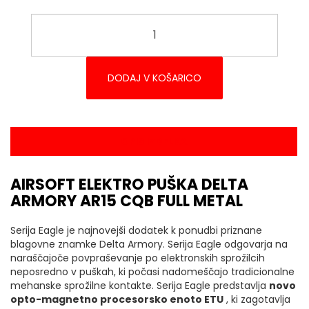
DODAJ V KOŠARICO
OPIS IZDELKA
AIRSOFT ELEKTRO PUŠKA DELTA
ARMORY AR15 CQB FULL METAL
Serija Eagle je najnovejši dodatek k ponudbi priznane
blagovne znamke Delta Armory. Serija Eagle odgovarja na
naraščajoče povpraševanje po elektronskih sprožilcih
neposredno v puškah, ki počasi nadomeščajo tradicionalne
mehanske sprožilne kontakte. Serija Eagle predstavlja
novo
opto-magnetno procesorsko enoto ETU
, ki zagotavlja