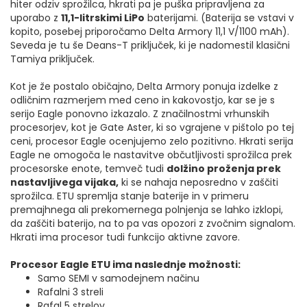
hiter odziv sprožilca, hkrati pa je puška pripravljena za
uporabo z
11,1-litrskimi LiPo
baterijami. (Baterija se vstavi v
kopito, posebej priporočamo Delta Armory 11,1 V/1100 mAh).
Seveda je tu še Deans-T priključek, ki je nadomestil klasični
Tamiya priključek.
Kot je že postalo običajno, Delta Armory ponuja izdelke z
odličnim razmerjem med ceno in kakovostjo, kar se je s
serijo Eagle ponovno izkazalo. Z značilnostmi vrhunskih
procesorjev, kot je Gate Aster, ki so vgrajene v pištolo po tej
ceni, procesor Eagle ocenjujemo zelo pozitivno. Hkrati serija
Eagle ne omogoča le nastavitve občutljivosti sprožilca prek
procesorske enote, temveč tudi
dolžino proženja prek
nastavljivega vijaka,
ki se nahaja neposredno v zaščiti
sprožilca. ETU spremlja stanje baterije in v primeru
premajhnega ali prekomernega polnjenja se lahko izklopi,
da zaščiti baterijo, na to pa vas opozori z zvočnim signalom.
Hkrati ima procesor tudi funkcijo aktivne zavore.
Procesor Eagle ETU ima naslednje možnosti:
Samo SEMI v samodejnem načinu
Rafalni 3 streli
Rafal 5 strelov