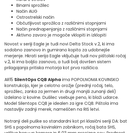
Binarni sprožilec
Način AUG
Ostrostrelski način
Občutljivost sprožilca z različnimi stopnjami
Način prednapenjanja z različnimi stopnjami
Aktivno zavoro je mogoče vklopiti in izklopiti
Novost v seriji Eagle je tudi novi Delta Stock v.2, ki ima
sodobno zasnovo in gumirano kopito za udobnejše
merjenje. Hkrati serija Eagle vključuje tudi nov pištolski ročaj
v.2, ki ima boljšo zasnovo, a tudi bolj dovršen sistem
prilagajanja pritiska motorja kot prva različica.
AR15
SilentOps CQB Alpha
ima POPOLNOMA KOVINSKO
konstrukcijo, kjer je celotno orožje (prednji ročaj, telo,
sprožilec, zanka za jermen in drugi manjši zunanji deli)
izdelano iz kovine. Dušilec vsebuje peno, ki blaži udarce.
Model Silentops CQB je idealen za igre CQB. Pištola ima
nastavljiv zadnji merek, nameščen na RIS letvi.
Notranji deli puške so standardni kot pri klasični seriji DA: bat
SHS s popolnoma kovinskim zobnikom, ročaj bata SHS,
vrtljiva hop-up komora in 6,03 mm precizna cev. Prednost