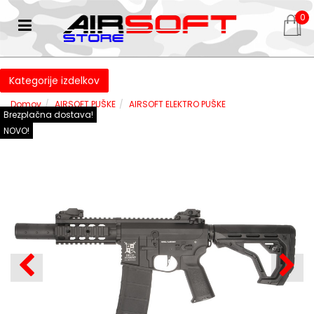
0
Kategorije izdelkov
Domov
AIRSOFT PUŠKE
AIRSOFT ELEKTRO PUŠKE
Brezplačna dostava!
NOVO!