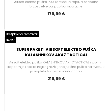
Airsoft elektro puška P90 Tactical je replika sodobne
brzostrelke bullpup konfiguracije.
179,99 €
Brezplačna dostava!
NOVO!
SUPER PAKET! AIRSOFT ELEKTRO PUŠKA
KALASHNIKOV AK47 TACTICAL
Airsoft elektro puška KALASHNIKOV AK47 TACTICAL s polnim
kopitom je replika najbolj razširjene jurišne puške na svetu, ki
jo najdete tudi v različnih igricah.
219,99 €
a