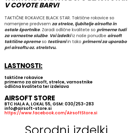
V COYOTE BARVI
TAKTIČNE ROKAVICE BLACK STAR. Taktične rokavice so
namenjene predvsem
za strelce, ljubitelje airsofta in
ostale športnike
. Zaradi odlične kvalitete so
primerne tudi
za varnostne službe
.
Vsi izdelki
iz naše ponudbe
airsoft
taktične opreme
so
testirani
in tako
primerni za uporabo
pri airsoftu oz. strelstvu.
LASTNOSTI:
taktične rokavice
primerno za airsoft, strelce, varnostnike
odlična kvaliteta ter izdelava
AIRSOFT STORE
BTC HALA A, LOKAL 55, GSM: 030/253-283
info@airsoft-store.si
https://www.facebook.com/AirsoftStore.si
Sorodni izdelki