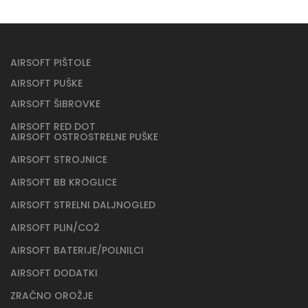
AIRSOFT PIŠTOLE
AIRSOFT PUŠKE
AIRSOFT ŠIBROVKE
AIRSOFT RED DOT
AIRSOFT OSTROSTRELNE PUŠKE
AIRSOFT STROJNICE
AIRSOFT BB KROGLICE
AIRSOFT STRELNI DALJNOGLED
AIRSOFT PLIN/CO2
AIRSOFT BATERIJE/POLNILCI
AIRSOFT DODATKI
ZRAČNO OROŽJE