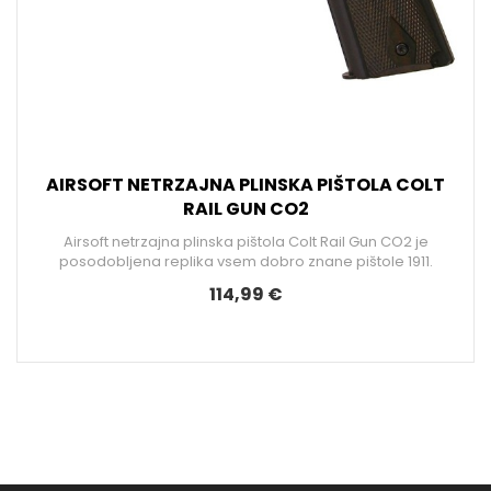
AIRSOFT NETRZAJNA PLINSKA PIŠTOLA COLT
RAIL GUN CO2
Airsoft netrzajna plinska pištola Colt Rail Gun CO2 je
posodobljena replika vsem dobro znane pištole 1911.
l
114,99 €