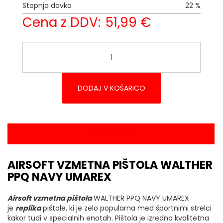
Stopnja davka
22 %
Cena z DDV:
51,99 €
DODAJ V KOŠARICO
OPIS IZDELKA
AIRSOFT VZMETNA PIŠTOLA WALTHER
PPQ NAVY UMAREX
Airsoft vzmetna pištola
WALTHER PPQ NAVY UMAREX
je
replika
pištole, ki je zelo popularna med športnimi strelci
kakor tudi v specialnih enotah. Pištola je izredno kvalitetna