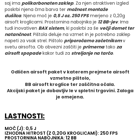
saj ima
polikarbonaten zaklep
. Za njen atraktiven izgled
poskrbi njena črna barva ter
možnost montaže
dušilca
. Njena moč je
0,5
J oz. 250 FPS
merjeno z 0,20g
airsoft kroglicami. Prostornina nabojnika je
12
BB-jev
. Ima
tudi inovativen
BAX sistem
, ki poskrbi za še
večji domet ter
natančnost
. Pištola deluje na vzmet in je potrebno zaklep
napeti za vsak strel. Pištolo
priporočamo začetnikom
v
svetu airsofta. Ob obvezni zaščiti je
primerna
tako
za
airsoft spopade
kakor tudi za
streljanje na tarčo
.
Odličen airsoft paket v katerem prejmete airsoft
vzmetno pištolo,
BB airsoft kroglice ter zaščitna očala.
Akcijski paket je dobavljiv le v spletni trgovini. Zaloga
je omejena.
LASTNOSTI:
MOČ (J): 0,5 J
IZHODNA HITROST (Z 0,20G KROGLICAMI): 250 FPS
PROSTORNINA NABOJNIKA: 12 BB