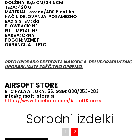
DOLŽINA: 15,5 CM/34,5CM
TEŽA: 420 G
MATERIAL: kovina/ABS Plastika
NAČIN DELOVANJA: POSAMEZNO
BAX SISTEM: da
BLOWBACK: NE
FULL METAL: NE
BARVA: ČRNA
POGON: VZMET
GARANCIJA: 1 LETO
PRED UPORABO PREBERITA NAVODILA. PRI UPORABI VEDNO
UPORABLJAJTE ZAŠČITNO OPREMO.
AIRSOFT STORE
BTC HALA A, LOKAL 55, GSM: 030/253-283
info@airsoft-store.si
https://www.facebook.com/AirsoftStore.si
Sorodni izdelki
1
2