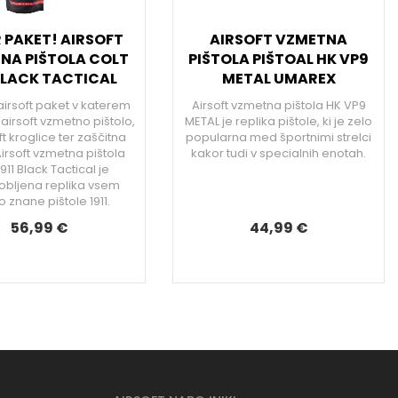
 PAKET! AIRSOFT
AIRSOFT VZMETNA
NA PIŠTOLA COLT
PIŠTOLA PIŠTOAL HK VP9
 BLACK TACTICAL
METAL UMAREX
airsoft paket v katerem
Airsoft vzmetna pištola HK VP9
airsoft vzmetno pištolo,
METAL je replika pištole, ki je zelo
ft kroglice ter zaščitna
popularna med športnimi strelci
irsoft vzmetna pištola
kakor tudi v specialnih enotah.
1911 Black Tactical je
bljena replika vsem
 znane pištole 1911.
56,99 €
44,99 €