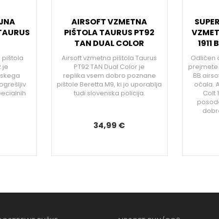
AJNA
AIRSOFT VZMETNA
SUPER
 TAURUS
PIŠTOLA TAURUS PT92
VZMET
TAN DUAL COLOR
1911
 pištola
Airsoft vzmetna pištola Taurus
Odličen 
 je
PT92 TAN Dual Color je
prejmete 
ilskega
replika vsem dobro poznane
BB airso
ogrešljiv
pištole Beretta M9, ki jo uporablja
očala. A
ecialnih
tudi slovenska policija.
Colt 
.
posodo
dobro
34,99 €