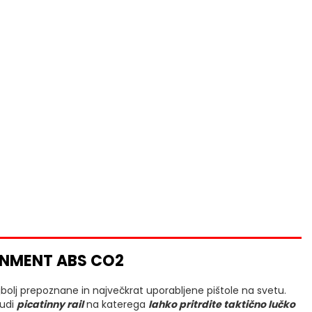
RNMENT ABS CO2
olj prepoznane in največkrat uporabljene pištole na svetu.
tudi
picatinny rail
na katerega
lahko pritrdite taktično lučko