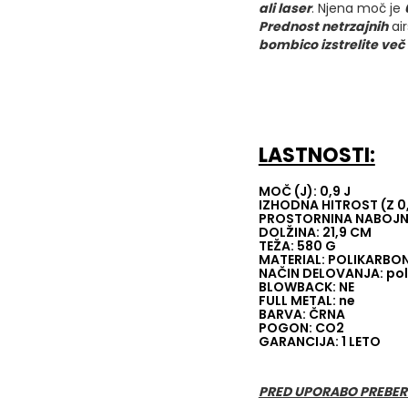
ali laser
. Njena moč je
Prednost netrzajnih
air
bombico izstrelite več 
LASTNOSTI:
MOČ (J): 0,9 J
IZHODNA HITROST (Z 0
PROSTORNINA NABOJNI
DOLŽINA: 21,9 CM
TEŽA: 580 G
MATERIAL: POLIKARBO
NAČIN DELOVANJA: po
BLOWBACK: NE
FULL METAL: ne
BARVA: ČRNA
POGON: CO2
GARANCIJA: 1 LETO
PRED UPORABO PREBER