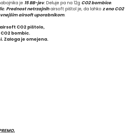
nabojnika je
15 BB-jev
. Deluje pa na 12g
CO2 bombice
.
ic
.
Prednost netrzajnih
airsoft pištol je, da lahko
z eno CO2
vnejšim airsoft uporabnikom
.
irsoft CO2 pištolo,
10 CO2 bombic.
ini. Zaloga je omejena.
PREMO.