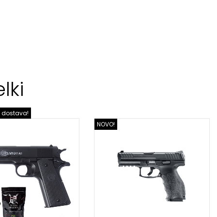
lki
 dostava!
NOVO!