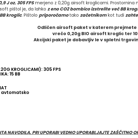
0,9
J
oz. 305 FPS
merjeno z 0,20g airsoft kroglicami. Prostornina 
soft pištol je, da lahko
z eno CO2 bombico izstrelite več BB krogl
BB kroglic
. Pištolo
priporočamo
tako
začetnikom
kot tudi
zahte
Odličen airsoft paket v katerem prejmete a
vrečo 0,20g BIO airsoft kroglic ter 
Akcijski paket je dobavljiv le v spletni trgov
,20G KROGLICAMI): 305 FPS
KA: 15 BB
NAT
l avtomatsko
ITA NAVODILA. PRI UPORABI VEDNO UPORABLJAJTE ZAŠČITNO O