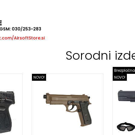
E
, GSM: 030/253-283
com/AirsoftStore.si
Sorodni izde
Brezplačna
NOVO!
NOVO!