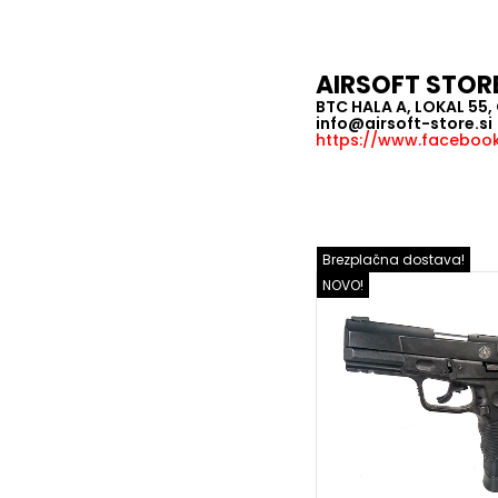
AIRSOFT STOR
BTC HALA A, LOKAL 55
info@airsoft-store.si
https://www.facebook.
Brezplačna dostava!
NOVO!