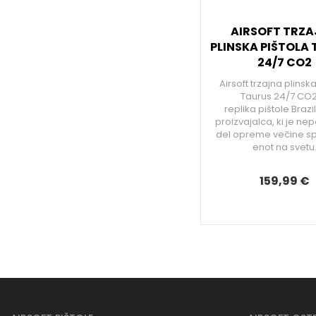
AIRSOFT TRZ
PLINSKA PIŠTOLA
24/7 CO2
Airsoft trzajna plinska
Taurus 24/7 CO2
replika pištole Braz
proizvajalca, ki je nep
del opreme večine sp
enot na svetu
159,99 €