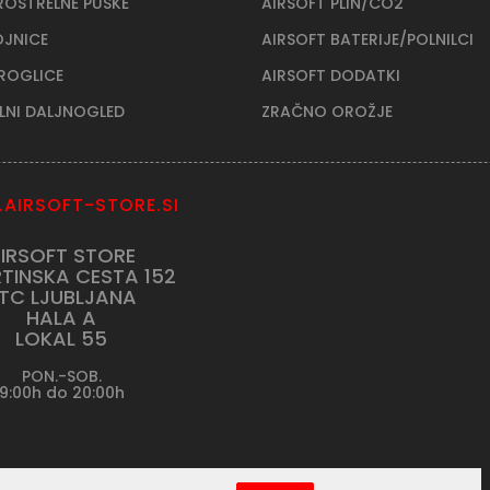
ROSTRELNE PUŠKE
AIRSOFT PLIN/CO2
OJNICE
AIRSOFT BATERIJE/POLNILCI
KROGLICE
AIRSOFT DODATKI
ELNI DALJNOGLED
ZRAČNO OROŽJE
AIRSOFT-STORE.SI
IRSOFT STORE
TINSKA CESTA 152
TC LJUBLJANA
HALA A
LOKAL 55
PON.-SOB.
9:00h do 20:00h