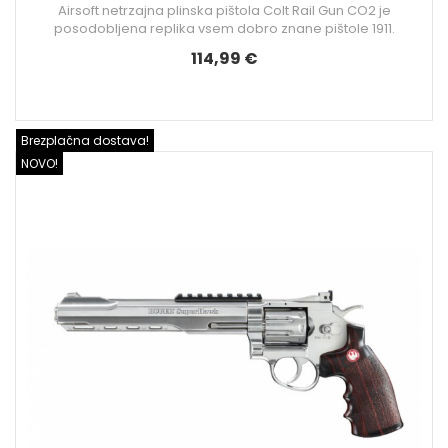
Airsoft netrzajna plinska pištola Colt Rail Gun CO2 je
posodobljena replika vsem dobro znane pištole 1911.
114,99 €
Brezplačna dostava!
NOVO!