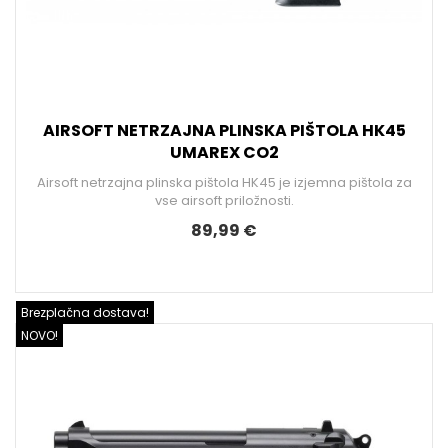
AIRSOFT NETRZAJNA PLINSKA PIŠTOLA HK45
UMAREX CO2
Airsoft netrzajna plinska pištola HK45 je izjemna pištola za
vse airsoft priložnosti.
89,99 €
Brezplačna dostava!
NOVO!