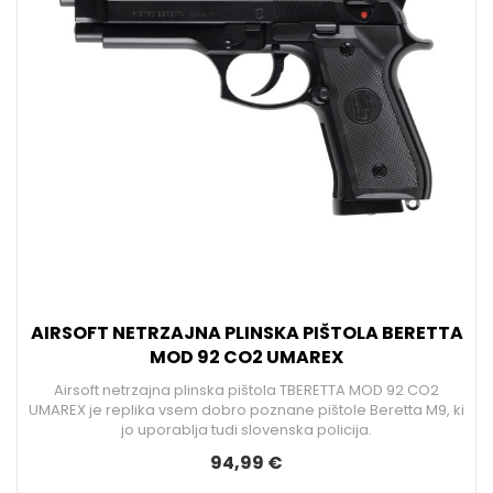
AIRSOFT NETRZAJNA PLINSKA PIŠTOLA BERETTA
MOD 92 CO2 UMAREX
Airsoft netrzajna plinska pištola TBERETTA MOD 92 CO2
UMAREX je replika vsem dobro poznane pištole Beretta M9, ki
jo uporablja tudi slovenska policija.
94,99 €