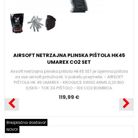
AIRSOFT NETRZAJNA PLINSKA PIŠTOLA HK45
UMAREX CO2 SET
Airsoft netrzajna plinska pištola HK45 SET je izjemna pištola
za vse airsoft priložnosti. V paketu prejmete: - AIRSOFT
PIŠTOLA HK 45 UMAREX - KROGLICE SWISS ARMS 0,20 BIO
0,5KG - TOK ZA PIŠTOLO - 10X CO2 BOMBICA
119,99 €
Brezplačna dostava!
NOVO!