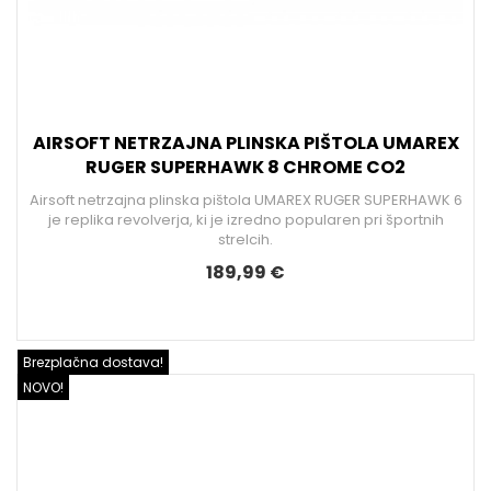
AIRSOFT NETRZAJNA PLINSKA PIŠTOLA UMAREX
RUGER SUPERHAWK 8 CHROME CO2
Airsoft netrzajna plinska pištola UMAREX RUGER SUPERHAWK 6
je replika revolverja, ki je izredno popularen pri športnih
strelcih.
189,99 €
Brezplačna dostava!
NOVO!