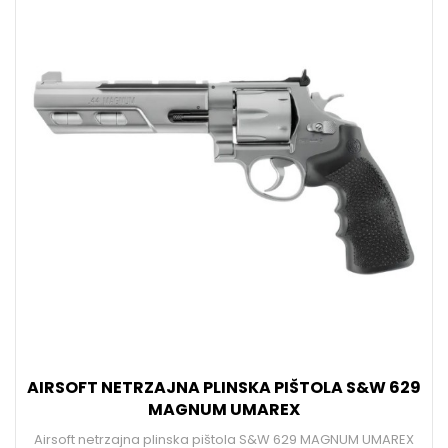
AIRSOFT NETRZAJNA PLINSKA PIŠTOLA S&W 629
MAGNUM UMAREX
Airsoft netrzajna plinska pištola S&W 629 MAGNUM UMAREX