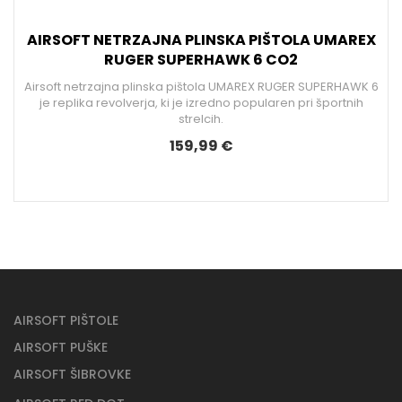
AIRSOFT NETRZAJNA PLINSKA PIŠTOLA UMAREX
RUGER SUPERHAWK 6 CO2
Airsoft netrzajna plinska pištola UMAREX RUGER SUPERHAWK 6
je replika revolverja, ki je izredno popularen pri športnih
strelcih.
159,99 €
AIRSOFT PIŠTOLE
AIRSOFT PUŠKE
AIRSOFT ŠIBROVKE