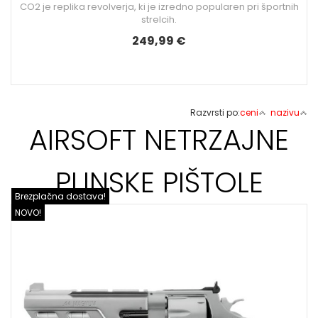
CO2 je replika revolverja, ki je izredno popularen pri športnih
strelcih.
249,99 €
Razvrsti po:
ceni
nazivu
AIRSOFT NETRZAJNE
PLINSKE PIŠTOLE
Brezplačna dostava!
NOVO!