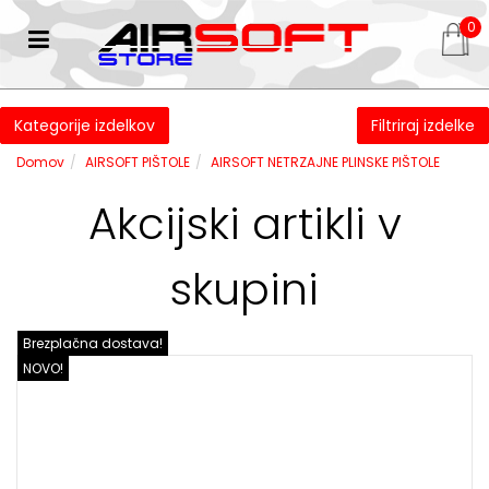
0
Kategorije izdelkov
Filtriraj izdelke
Domov
AIRSOFT PIŠTOLE
AIRSOFT NETRZAJNE PLINSKE PIŠTOLE
Akcijski artikli v
skupini
Brezplačna dostava!
NOVO!