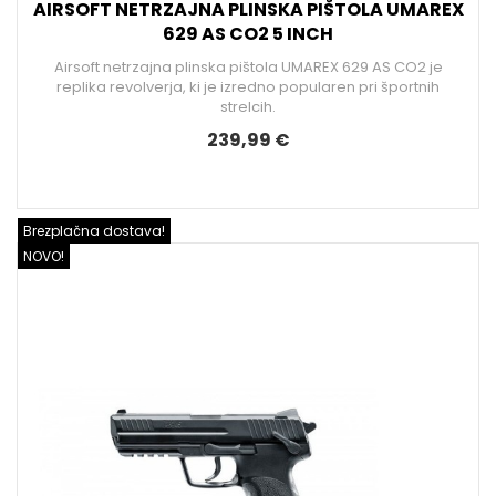
AIRSOFT NETRZAJNA PLINSKA PIŠTOLA UMAREX
629 AS CO2 5 INCH
Airsoft netrzajna plinska pištola UMAREX 629 AS CO2 je
replika revolverja, ki je izredno popularen pri športnih
strelcih.
239,99 €
Brezplačna dostava!
NOVO!