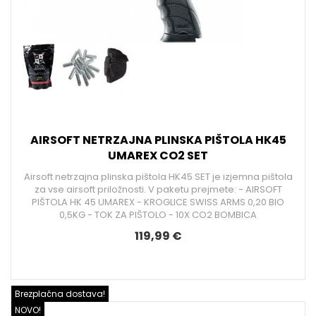
AIRSOFT NETRZAJNA PLINSKA PIŠTOLA HK45
UMAREX CO2 SET
Airsoft netrzajna plinska pištola HK45 SET je izjemna pištola
za vse airsoft priložnosti. V paketu prejmete: - AIRSOFT
PIŠTOLA HK 45 UMAREX - KROGLICE SWISS ARMS 0,20 BIO
0,5KG - TOK ZA PIŠTOLO - 10X CO2 BOMBICA
119,99 €
Brezplačna dostava!
NOVO!