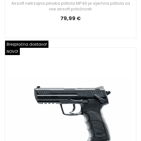
Airsoft netrzajna plinska pištola MP40 je izjemna pištola za
vse airsoft priložnosti.
79,99 €
Brezplačna dostava!
NOVO!