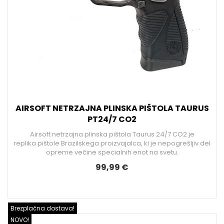
AIRSOFT NETRZAJNA PLINSKA PIŠTOLA TAURUS
PT24/7 CO2
Airsoft netrzajna plinska pištola Taurus 24/7 CO2 je
replika pištole Brazilskega proizvajalca, ki je nepogrešljiv del
opreme večine specialnih enot na svetu.
99,99 €
Brezplačna dostava!
NOVO!