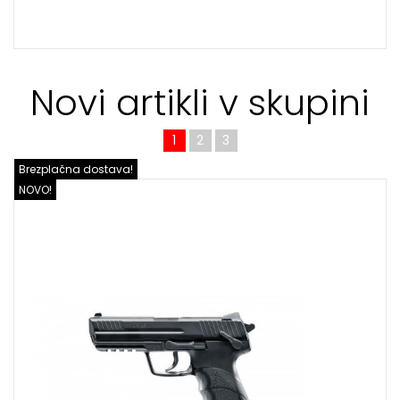
Novi artikli v skupini
1
2
3
Brezplačna dostava!
NOVO!