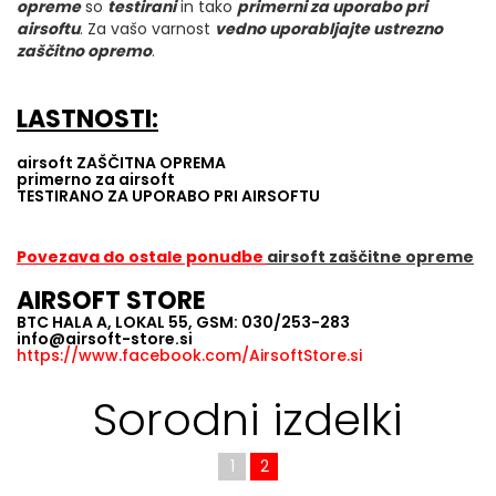
opreme
so
testirani
in tako
primerni za uporabo pri
airsoftu
. Za vašo varnost
vedno uporabljajte ustrezno
zaščitno opremo
.
LASTNOSTI:
airsoft ZAŠČITNA OPREMA
primerno za airsoft
TESTIRANO ZA UPORABO PRI AIRSOFTU
Povezava do ostale ponudbe
airsoft zaščitne opreme
AIRSOFT STORE
BTC HALA A, LOKAL 55, GSM: 030/253-283
info@airsoft-store.si
https://www.facebook.com/AirsoftStore.si
Sorodni izdelki
1
2