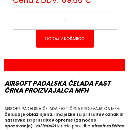
Cena z DDV:
69,60 €
DODAJ V KOŠARICO
OPIS IZDELKA
AIRSOFT PADALSKA ČELADA FAST
ČRNA PROIZVAJALCA MFH
AIRSOFT PADALSKA ČELADA FAST ČRNA PROIZVAJALCA MFH.
Čelada je oblazinjena, ima ježke za pritrditev oznak in
nastavke za pritrditev opreme (za nočno
opozavanje)
.
Vsi izdelki
iz naše ponudbe
airsoft zaščitne