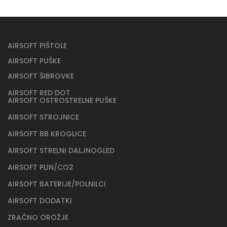
AIRSOFT PIŠTOLE
AIRSOFT PUŠKE
AIRSOFT ŠIBROVKE
AIRSOFT RED DOT
AIRSOFT OSTROSTRELNE PUŠKE
AIRSOFT STROJNICE
AIRSOFT BB KROGLICE
AIRSOFT STRELNI DALJNOGLED
AIRSOFT PLIN/CO2
AIRSOFT BATERIJE/POLNILCI
AIRSOFT DODATKI
ZRAČNO OROŽJE