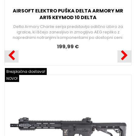
AIRSOFT ELEKTRO PUŠKA DELTA ARMORY MR
AR15 KEYMOD 10 DELTA
Delta Armory Charlie serija predstavlja odlično izbiro za
igralce, ki iščejo zanesljivo in zmogljivo AEG repliko z
naprednimi notranjimi komponentami po dostopni ceni.
199,99 €
B
Brezplačna dostava!
N
NOVO!