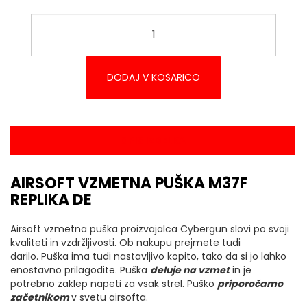
DODAJ V KOŠARICO
OPIS IZDELKA
AIRSOFT VZMETNA PUŠKA M37F
REPLIKA DE
Airsoft vzmetna puška proizvajalca Cybergun slovi po svoji
kvaliteti in vzdržljivosti. Ob nakupu prejmete tudi
darilo. Puška ima tudi nastavljivo kopito, tako da si jo lahko
enostavno prilagodite. Puška
deluje na vzmet
in je
potrebno zaklep napeti za vsak strel. Puško
priporočamo
začetnikom
v svetu airsofta.