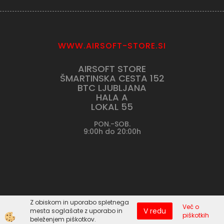
WWW.AIRSOFT-STORE.SI
AIRSOFT STORE
ŠMARTINSKA CESTA 152
BTC LJUBLJANA
HALA A
LOKAL 55
PON.-SOB.
9:00h do 20:00h
Z obiskom in uporabo spletnega
Več o
V redu
mesta soglašate z uporabo in
piškotkih
Izdelava spletne trgovine
beleženjem piškotkov.