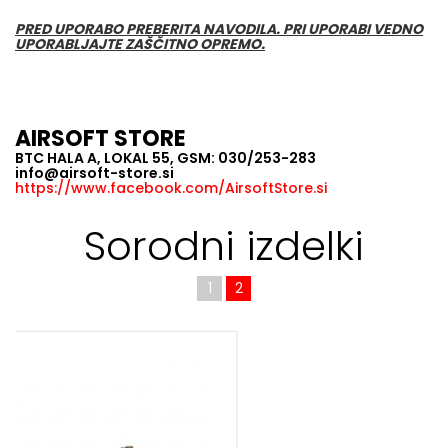
PRED UPORABO PREBERITA NAVODILA. PRI UPORABI VEDNO
UPORABLJAJTE ZAŠČITNO OPREMO.
AIRSOFT STORE
BTC HALA A, LOKAL 55, GSM: 030/253-283
info@airsoft-store.si
https://www.facebook.com/AirsoftStore.si
Sorodni izdelki
1
2
Brezplačna dostava!
NOVO!
N
AIRSOFT TRZAJNA PLINSKA PIŠTOLA UMAREX
BERETTA APX CO2
Airsoft trzajna plinska pištola UMAREX BERETTA APX je replika