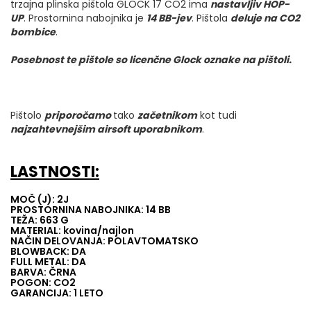
trzajna plinska pištola GLOCK 17 CO2 ima
nastavljiv HOP-
UP
. Prostornina nabojnika je
14
BB-jev
. Pištola
deluje na CO2
bombice
.
Posebnost te pištole so licenčne Glock oznake na pištoli.
Pištolo
priporočamo
tako
začetnikom
kot tudi
najzahtevnejšim airsoft uporabnikom
.
LASTNOSTI:
MOČ (J): 2J
PROSTORNINA NABOJNIKA: 14 BB
TEŽA: 663 G
MATERIAL: kovina/najlon
NAČIN DELOVANJA: POLAVTOMATSKO
BLOWBACK: DA
FULL METAL: DA
BARVA: ČRNA
POGON: CO2
GARANCIJA: 1 LETO