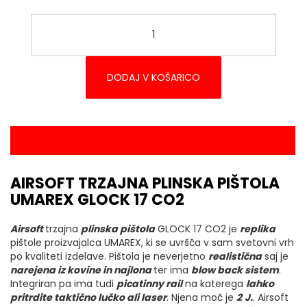
DODAJ V KOŠARICO
OPIS IZDELKA
AIRSOFT TRZAJNA PLINSKA PIŠTOLA
UMAREX GLOCK 17 CO2
Airsoft
trzajna
plinska pištola
GLOCK 17 CO2 je
replika
pištole proizvajalca UMAREX, ki se uvršča v sam svetovni vrh
po kvaliteti izdelave. Pištola je neverjetno
realistična
saj je
narejena iz kovine in najlona
ter ima
blow back sistem
.
Integriran pa ima tudi
picatinny rail
na katerega
lahko
pritrdite taktično lučko ali laser
. Njena moč je
2
J.
. Airsoft