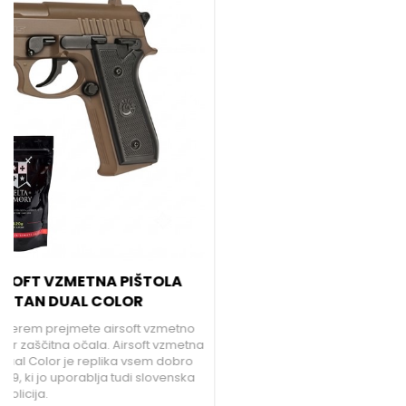
vsem dobro poznane pištole Beretta M9.
154,99 €
Brezplačna dostava!
NOVO!
AIRSOFT NETRZAJNA PLINSKA PIŠTOLA MP40
UMAREX
Airsoft netrzajna plinska pištola MP40 je izjemna pištola za
vse airsoft priložnosti.
79,99 €
a