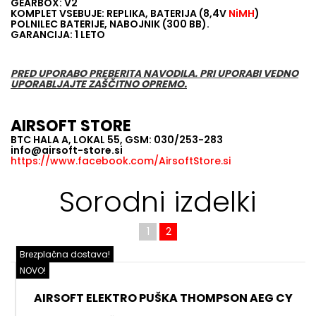
GEARBOX: V2
KOMPLET VSEBUJE: REPLIKA, BATERIJA (8,4V
NiMH
)
POLNILEC BATERIJE, NABOJNIK (300 BB).
GARANCIJA: 1 LETO
PRED UPORABO PREBERITA NAVODILA. PRI UPORABI VEDNO
UPORABLJAJTE ZAŠČITNO OPREMO.
AIRSOFT STORE
BTC HALA A, LOKAL 55, GSM: 030/253-283
info@airsoft-store.si
https://www.facebook.com/AirsoftStore.si
Sorodni izdelki
1
2
Brezplačna dostava!
B
NOVO!
N
AIRSOFT ELEKTRO PUŠKA THOMPSON AEG CY