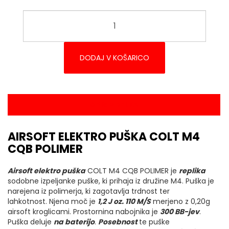
DODAJ V KOŠARICO
OPIS IZDELKA
AIRSOFT ELEKTRO PUŠKA COLT M4
CQB POLIMER
Airsoft elektro puška
COLT M4 CQB POLIMER je
replika
sodobne izpeljanke puške, ki prihaja iz družine M4. Puška je
narejena iz polimerja, ki zagotavlja trdnost ter
lahkotnost. Njena moč je
1
,2
J oz. 110 M/S
merjeno z 0,20g
airsoft kroglicami. Prostornina nabojnika je
300
BB-jev
.
Puška deluje
na baterijo
.
Posebnost
te puške