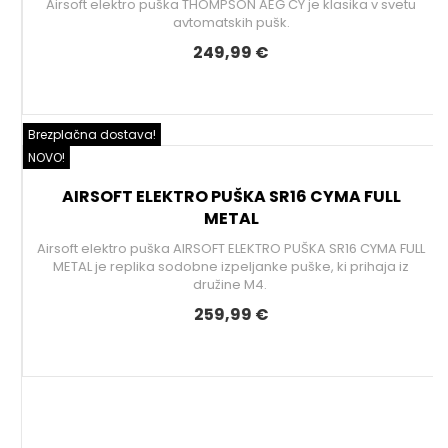
Airsoft elektro puška THOMPSON AEG CY je klasika v svetu
avtomatskih pušk.
249,99 €
Brezplačna dostava!
NOVO!
AIRSOFT ELEKTRO PUŠKA SR16 CYMA FULL
METAL
Airsoft elektro puška AIRSOFT ELEKTRO PUŠKA SR16 CYMA FULL
METAL je replika sodobne izpeljanke puške, ki prihaja iz
družine M4.
259,99 €
.