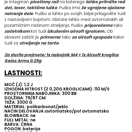
je integriran
picatinny rail
na katerega
lahko pritrdite red
dot, laser, taktično lučko
. Puška ima
že vgrajene ojačane
notranje dele
. Puško si lahko po svojih željal prilagodite tudi
z nastavljivim kopitom. Izbirate lahko med avtomatskih ali
posamičnim načinom streljanja. Puško
priporočamo
tako
začetnikom
kot tudi
izkušenim airsoft igralcem.
Ob
obvezni zaščiti je
primerna
tako
za airsoft spopade
kakor
tudi za
streljanje na tarčo
.
Za darilo prejmete: 1x nabojnik M4 + 1x Airsoft kroglice
Swiss Arms 0,25g
LASTNOSTI:
MOČ (J): 1,2 J
IZHODNA HITROST (Z 0,20G KROGLICAMI): 110 M/S
PROSTORNINA NABOJNIKA: 300 BB
DOLŽINA: 79/87 CM
TEŽA: 3300 G
MATERIAL: polikarbonat/jeklo
NAČIN DELOVANJA:avtomatsko/pol avtomatsko
BLOWBACK: ne
FULL METAL: ne
BARVA: ČRNA
POGON: baterija