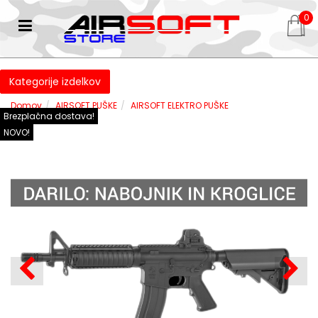
0
Kategorije izdelkov
Domov
AIRSOFT PUŠKE
AIRSOFT ELEKTRO PUŠKE
Brezplačna dostava!
NOVO!