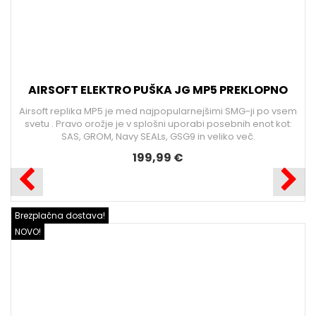
O
sem
t: