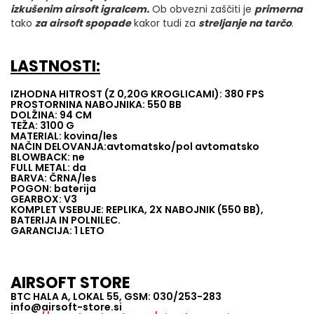
izkušenim airsoft igralcem.
Ob obvezni zaščiti je
primerna
tako
za airsoft spopade
kakor tudi za
streljanje na tarčo
.
LASTNOSTI:
IZHODNA HITROST (Z 0,20G KROGLICAMI): 380 FPS
PROSTORNINA NABOJNIKA: 550 BB
DOLŽINA: 94 CM
TEŽA: 3100 G
MATERIAL: kovina/les
NAČIN DELOVANJA:avtomatsko/pol avtomatsko
BLOWBACK: ne
FULL METAL: da
BARVA: ČRNA/les
POGON: baterija
GEARBOX: V3
KOMPLET VSEBUJE: REPLIKA, 2X NABOJNIK (550 BB),
BATERIJA IN POLNILEC.
GARANCIJA: 1 LETO
AIRSOFT STORE
BTC HALA A, LOKAL 55, GSM: 030/253-283
info@airsoft-store.si