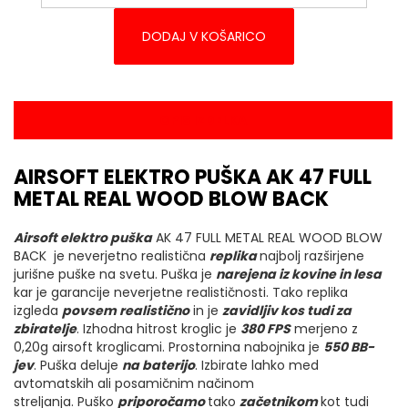
DODAJ V KOŠARICO
OPIS IZDELKA
AIRSOFT ELEKTRO PUŠKA AK 47 FULL
METAL REAL WOOD BLOW BACK
Airsoft elektro puška
AK 47 FULL METAL REAL WOOD BLOW
BACK je neverjetno realistična
replika
najbolj razširjene
jurišne puške na svetu. Puška je
narejena iz kovine in lesa
kar je garancije neverjetne realističnosti. Tako replika
izgleda
povsem realistično
in je
zavidljiv kos tudi za
zbiratelje
. Izhodna hitrost kroglic je
380
FPS
merjeno z
0,20g airsoft kroglicami. Prostornina nabojnika je
55
0
BB-
jev
. Puška deluje
na baterijo
. Izbirate lahko med
avtomatskih ali posamičnim načinom
streljanja. Puško
priporočamo
tako
začetnikom
kot tudi