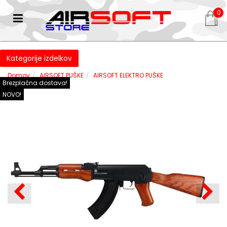
0
Kategorije izdelkov
Domov
AIRSOFT PUŠKE
AIRSOFT ELEKTRO PUŠKE
Brezplačna dostava!
NOVO!