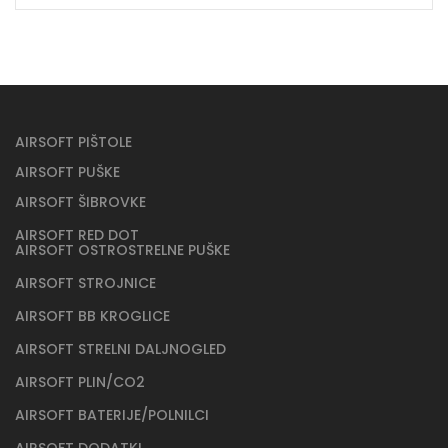
AIRSOFT PIŠTOLE
AIRSOFT PUŠKE
AIRSOFT ŠIBROVKE
AIRSOFT RED DOT
AIRSOFT OSTROSTRELNE PUŠKE
AIRSOFT STROJNICE
AIRSOFT BB KROGLICE
AIRSOFT STRELNI DALJNOGLED
AIRSOFT PLIN/CO2
AIRSOFT BATERIJE/POLNILCI
AIRSOFT DODATKI