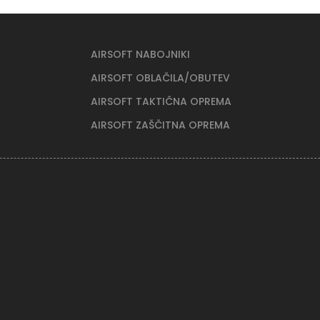
AIRSOFT NABOJNIKI
AIRSOFT OBLAČILA/OBUTEV
AIRSOFT TAKTIČNA OPREMA
AIRSOFT ZAŠČITNA OPREMA