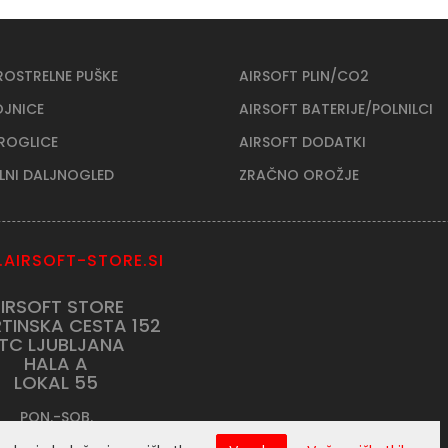
ROSTRELNE PUŠKE
AIRSOFT PLIN/CO2
OJNICE
AIRSOFT BATERIJE/POLNILCI
KROGLICE
AIRSOFT DODATKI
ELNI DALJNOGLED
ZRAČNO OROŽJE
AIRSOFT-STORE.SI
IRSOFT STORE
TINSKA CESTA 152
TC LJUBLJANA
HALA A
LOKAL 55
PON.-SOB.
9:00h do 20:00h