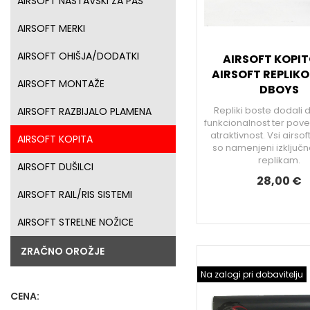
AIRSOFT NASTAVSKI ZA PAS
AIRSOFT MERKI
AIRSOFT OHIŠJA/DODATKI
AIRSOFT KOPIT
AIRSOFT REPLIKO
AIRSOFT MONTAŽE
DBOYS
Repliki boste dodali
AIRSOFT RAZBIJALO PLAMENA
funkcionalnost ter pove
atraktivnost. Vsi airso
AIRSOFT KOPITA
so namenjeni izključno
replikam.
AIRSOFT DUŠILCI
28,00 €
AIRSOFT RAIL/RIS SISTEMI
AIRSOFT STRELNE NOŽICE
ZRAČNO OROŽJE
Na zalogi pri dobavitelju
CENA: