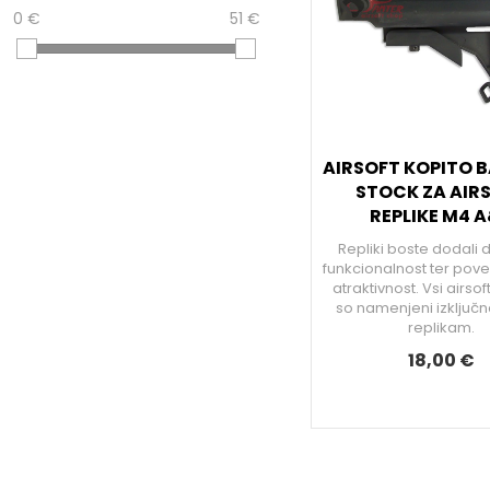
0 €
51 €
AIRSOFT KOPITO 
STOCK ZA AIR
REPLIKE M4 
Repliki boste dodali
funkcionalnost ter pove
atraktivnost. Vsi airso
so namenjeni izključno
replikam.
18,00 €