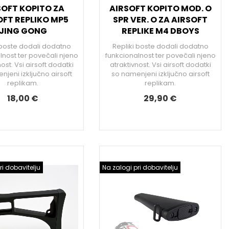
SOFT KOPITO ZA
AIRSOFT KOPITO MOD. O
OFT REPLIKO MP5
SPR VER. O ZA AIRSOFT
JING GONG
REPLIKE M4 DBOYS
 boste dodali dodatno
Repliki boste dodali dodatno
lnost ter povečali njeno
funkcionalnost ter povečali njeno
ost. Vsi airsoft dodatki
atraktivnost. Vsi airsoft dodatki
jeni izključno airsoft
so namenjeni izključno airsoft
replikam.
replikam.
18,00 €
29,90 €
ri dobavitelju
Na zalogi pri dobavitelju