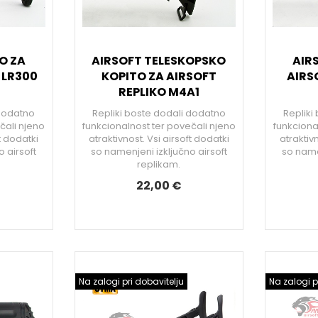
O ZA
AIRSOFT TELESKOPSKO
AIR
 LR300
KOPITO ZA AIRSOFT
AIRS
REPLIKO M4A1
 dodatno
Repliki boste dodali dodatno
Repliki
čali njeno
funkcionalnost ter povečali njeno
funkciona
ft dodatki
atraktivnost. Vsi airsoft dodatki
atraktivn
 airsoft
so namenjeni izključno airsoft
so namen
replikam.
22,00 €
Na zalogi pri dobavitelju
Na zalogi p