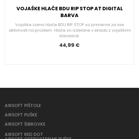
VOJAŠKE HLAČE BDU RIP STOP AT DIGITAL
BARVA
Vojaške camo hlače BDU RIP STOP so primerne za vse
aktivnosti na prostem. Hlače so izdelane v skladu z vojaškimi
standardi.
44,99 €
AIRSOFT PIŠTOLE
AIRSOFT PUŠKE
AIRSOFT ŠIBROVKE
AIRSOFT RED DOT
AIRSOFT OSTROSTRELNE PUŠKE