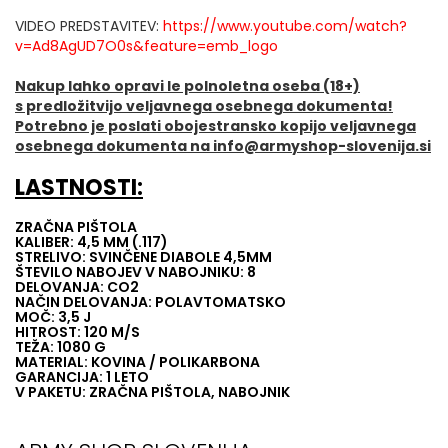
VIDEO PREDSTAVITEV:
https://www.youtube.com/watch?
v=Ad8AgUD7O0s&feature=emb_logo
Nakup lahko opravi le polnoletna oseba (18+)
s predložitvijo veljavnega osebnega dokumenta!
Potrebno je poslati obojestransko kopijo veljavnega
osebnega dokumenta na info@armyshop-slovenija.si
LASTNOSTI:
ZRAČNA PIŠTOLA
KALIBER: 4,5 MM (.117)
STRELIVO: SVINČENE DIABOLE 4,5MM
ŠTEVILO NABOJEV V NABOJNIKU: 8
DELOVANJA: CO2
NAČIN DELOVANJA: POLAVTOMATSKO
MOČ: 3,5 J
HITROST: 120 M/S
TEŽA: 1080 G
MATERIAL: KOVINA / POLIKARBONA
GARANCIJA: 1 LETO
V PAKETU: ZRAČNA PIŠTOLA, NABOJNIK