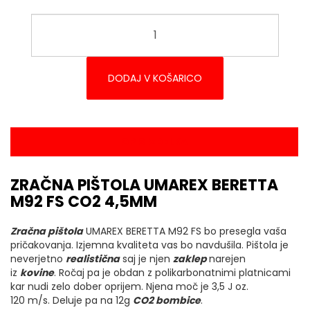
DODAJ V KOŠARICO
OPIS IZDELKA
ZRAČNA PIŠTOLA UMAREX BERETTA
M92 FS CO2 4,5MM
Zračna pištola
UMAREX BERETTA M92 FS bo presegla vaša
pričakovanja. Izjemna kvaliteta vas bo navdušila. Pištola je
neverjetno
realistična
saj je njen
zaklep
narejen
iz
kovine
. Ročaj pa je obdan z polikarbonatnimi platnicami
kar nudi zelo dober oprijem. Njena moč je 3,5 J oz.
120 m/s. Deluje pa na 12g
CO2 bombice
.