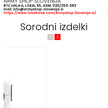
ARMY SHOP SLOVENIJA
BTC HALA A, LOKAL 55, GSM: 030/253-283
mail: info@armyshop-slovenija.si
https://www.facebook.com/Armyshop.Slovenija.si/
Sorodni izdelki
1
2
ZRAČNA PIŠTOLA UMAREX LEGENDS P08 CO2
4,5MM
Zračna pištola priznanega proizvajalca Umarex bo presegla
vaša pričakovanja. Izjemna kvaliteta vas bo navdušila.
179,99 €