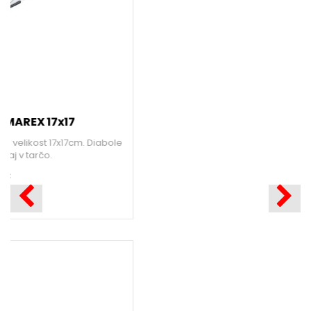
ZRAČNA PIŠTOLA PROIZVAJALCA SWISS ARMS
SA1911 CO2 4,5MM
Zračna pištola priznanega proizvajalca Swiss Arms bo
presegla vaša pričakovanja. Izjemna kvaliteta vas bo
navdušila.
159,99 €