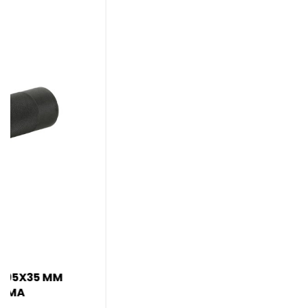
AIRSOFT MOUNT Z RAILI ZA AIRSOFT REPLIKE
PROIZVAJALCA AMC
Repliki boste dodali dodatno funkcionalnost ter povečali
njeno atraktivnost. Vsi airsoft dodatki so namenjeni izključno
airsoft replikam.
8,00 €
AIRSOFT CEV ZUNANJA ZA AIRSOFT REPLIKO
M249 PROIZVAJALCA A&K
Repliki boste dodali dodatno funkcionalnost ter povečali
njeno atraktivnost. Vsi airsoft dodatki so namenjeni izključno
airsoft replikam.
39,40 €