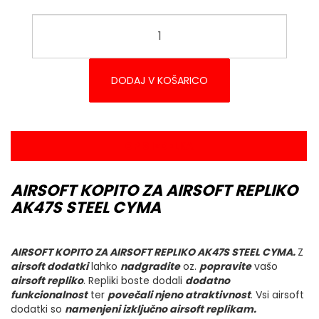
DODAJ V KOŠARICO
OPIS IZDELKA
AIRSOFT KOPITO ZA AIRSOFT REPLIKO
AK47S STEEL CYMA
AIRSOFT KOPITO ZA AIRSOFT REPLIKO AK47S STEEL CYMA.
Z
airsoft dodatki
lahko
nadgradite
oz.
popravite
vašo
airsoft repliko
. Repliki boste dodali
dodatno
funkcionalnost
ter
povečali njeno atraktivnost
. Vsi airsoft
dodatki so
namenjeni izključno airsoft replikam.