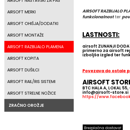
AIRSOFT NASTAVSKI ZA PAS
AIRSOFT RAZBIJALO P
AIRSOFT MERKI
funkcionalnost
ter
pov
AIRSOFT OHIŠJA/DODATKI
LASTNOSTI:
AIRSOFT MONTAŽE
airsoft ZUNANJI DODA
AIRSOFT RAZBIJALO PLAMENA
primerno za airsoft re
izboljša izgled ter fun
AIRSOFT KOPITA
AIRSOFT DUŠILCI
Povezava do ostale
AIRSOFT STOR
AIRSOFT RAIL/RIS SISTEMI
BTC HALA A, LOKAL 55
info@airsoft-store.si
AIRSOFT STRELNE NOŽICE
https://www.facebook.
ZRAČNO OROŽJE
Brezplačna dostava!