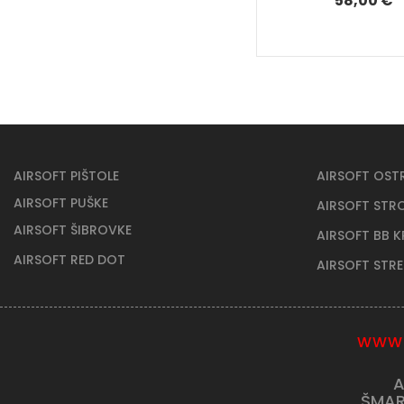
58,00 €
AIRSOFT PIŠTOLE
AIRSOFT OST
AIRSOFT PUŠKE
AIRSOFT STR
AIRSOFT ŠIBROVKE
AIRSOFT BB 
AIRSOFT RED DOT
AIRSOFT STR
WWW.
A
ŠMAR