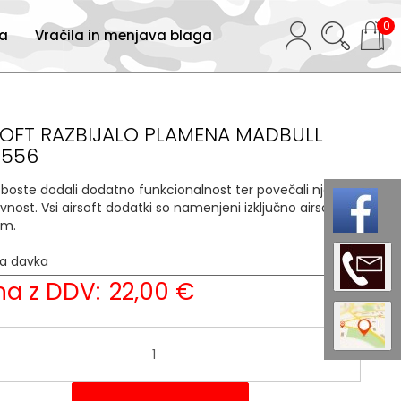
0
ja
Vračila in menjava blaga
SOFT RAZBIJALO PLAMENA MADBULL
 556
i boste dodali dodatno funkcionalnost ter povečali njeno
ivnost. Vsi airsoft dodatki so namenjeni izključno airsoft
am.
ja davka
22 %
a z DDV:
22,00 €