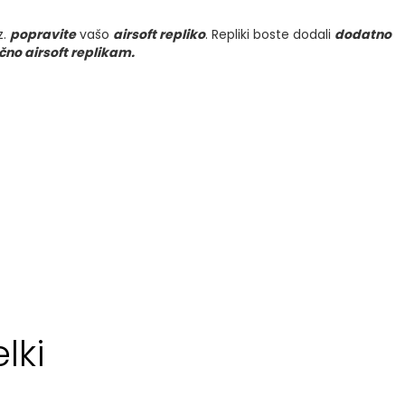
z.
popravite
vašo
airsoft repliko
. Repliki boste dodali
dodatno
čno airsoft replikam.
lki