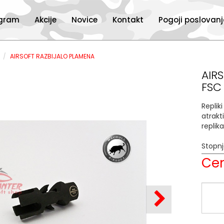
ogram
Akcije
Novice
Kontakt
Pogoji poslovan
I
AIRSOFT RAZBIJALO PLAMENA
AIR
FSC
Replik
atrakt
replik
Stopn
Cen