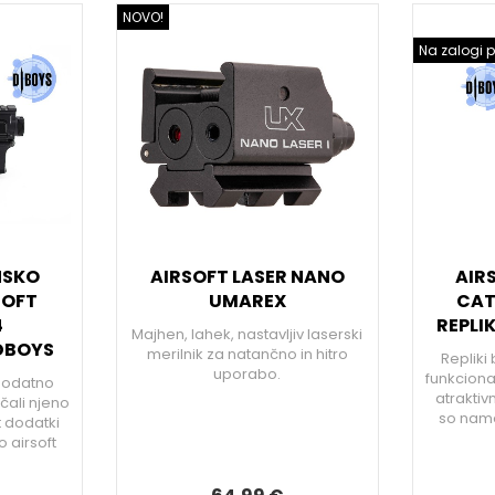
NOVO!
Na zalogi p
NSKO
AIRSOFT LASER NANO
AIR
SOFT
UMAREX
CAT
4
REPLI
Majhen, lahek, nastavljiv laserski
DBOYS
merilnik za natančno in hitro
Repliki
uporabo.
funkciona
 dodatno
atraktivn
čali njeno
so namen
ft dodatki
 airsoft