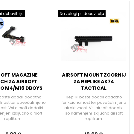
ri dobavitelju
Na zalogi pri dobavitelju
SOFT MAGAZINE
AIRSOFT MOUNT ZGORNIJ
CH ZA AIRSOFT
ZA REPLIKE AK74
KO M4/M16 DBOYS
TACTICAL
 boste dodali dodatno
Repliki boste dodali dodatno
lnost ter povečali njeno
funkcionalnost ter povečali njeno
ost. Vsi airsoft dodatki
atraktivnost. Vsi airsoft dodatki
jeni izključno airsoft
so namenjeni izključno airsoft
replikam.
replikam.