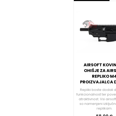
AIRSOFT KOVI
OHIŠJE ZA AIR
REPLIKO M
PROIZVAJALCA 
Repliki boste dodali
funkcionalnost ter pove
atraktivnost. Vsi airso
so namenjeni izključno
replikam.