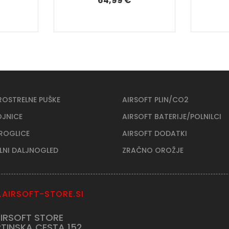
64,99 €
ROSTRELNE PUŠKE
AIRSOFT PLIN/CO2
OJNICE
AIRSOFT BATERIJE/POLNILCI
KROGLICE
AIRSOFT DODATKI
ELNI DALJNOGLED
ZRAČNO OROŽJE
AIRSOFT-STORE.SI
IRSOFT STORE
TINSKA CESTA 152