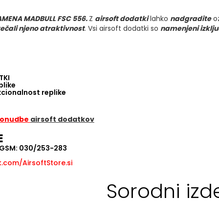
LAMENA MADBULL FSC 556.
Z
airsoft dodatki
lahko
nadgradite
o
ečali njeno atraktivnost
. Vsi airsoft dodatki so
namenjeni izklju
TKI
plike
kcionalnost replike
 ponudbe
airsoft dodatkov
E
, GSM: 030/253-283
com/AirsoftStore.si
Sorodni izde