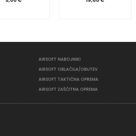
5,00 €
19,60 €
AIRSOFT NABOJNIKI
AIRSOFT OBLAČILA/OBUTEV
AIRSOFT TAKTIČNA OPREMA
AIRSOFT ZAŠČITNA OPREMA