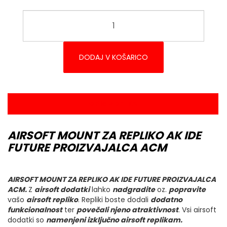
DODAJ V KOŠARICO
OPIS IZDELKA
AIRSOFT MOUNT ZA REPLIKO AK IDE
FUTURE PROIZVAJALCA ACM
AIRSOFT MOUNT ZA REPLIKO AK IDE FUTURE PROIZVAJALCA
ACM.
Z
airsoft dodatki
lahko
nadgradite
oz.
popravite
vašo
airsoft repliko
. Repliki boste dodali
dodatno
funkcionalnost
ter
povečali njeno atraktivnost
. Vsi airsoft
dodatki so
namenjeni izključno airsoft replikam.