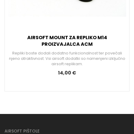
AIRSOFT MOUNT ZA REPLIKO M14
PROIZVAJALCA ACM
Repliki boste dodali dodatno funkcionalnost ter povečali
o
njeno atraktivnost. Vsi airsoft dodatki so namenjeni izključno
airsoft replikam.
14,00 €
AIRSOFT PIŠTOLE