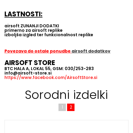
LASTNOSTI:
airsoft ZUNANJI DODATKI
primerno za airsoft replike
izboljša izgled ter funkcionalnost replike
Povezava do ostale ponudbe
airsoft dodatkov
AIRSOFT STORE
BTC HALA A, LOKAL 55, GSM: 030/253-283
info@airsoft-store.si
https://www.facebook.com/AirsoftStore.si
Sorodni izdelki
1
2
N