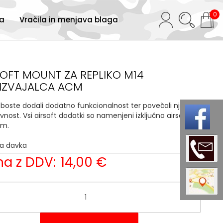
0
ja
Vračila in menjava blaga
SOFT MOUNT ZA REPLIKO M14
IZVAJALCA ACM
i boste dodali dodatno funkcionalnost ter povečali njeno
ivnost. Vsi airsoft dodatki so namenjeni izključno airsoft
am.
ja davka
22 %
a z DDV:
14,00 €