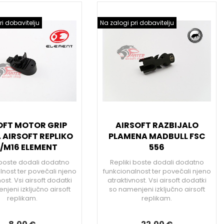
ri dobavitelju
Na zalogi pri dobavitelju
OFT MOTOR GRIP
AIRSOFT RAZBIJALO
 AIRSOFT REPLIKO
PLAMENA MADBULL FSC
/M16 ELEMENT
556
 boste dodali dodatno
Repliki boste dodali dodatno
lnost ter povečali njeno
funkcionalnost ter povečali njeno
ost. Vsi airsoft dodatki
atraktivnost. Vsi airsoft dodatki
jeni izključno airsoft
so namenjeni izključno airsoft
replikam.
replikam.