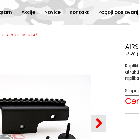
ogram
Akcije
Novice
Kontakt
Pogoji poslovan
I
AIRSOFT MONTAŽE
AIR
PRO
Replik
atrakt
replik
Stopn
Cen