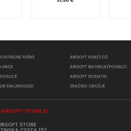
31,50 €
ROSTRELNE PUŠKE
AIRSOFT PLIN/CO2
OJNICE
AIRSOFT BATERIJE/POLNILCI
KROGLICE
AIRSOFT DODATKI
ELNI DALJNOGLED
ZRAČNO OROŽJE
AIRSOFT-STORE.SI
IRSOFT STORE
TINSKA CESTA 152