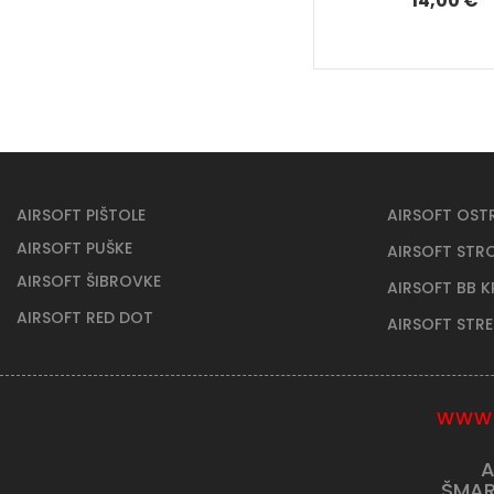
14,00 €
AIRSOFT PIŠTOLE
AIRSOFT OST
AIRSOFT PUŠKE
AIRSOFT STR
AIRSOFT ŠIBROVKE
AIRSOFT BB 
AIRSOFT RED DOT
AIRSOFT STR
WWW.
A
ŠMAR