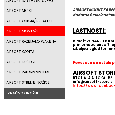
AIRSOFT NASTAVSKI ZA PAS
AIRSOFT MOUNT ZA RE
AIRSOFT MERKI
dodatno funkcionalno
AIRSOFT OHIŠJA/DODATKI
LASTNOSTI:
AIRSOFT MONTAŽE
airsoft ZUNANJI DODA
AIRSOFT RAZBIJALO PLAMENA
primerno za airsoft re
izboljša izgled ter fun
AIRSOFT KOPITA
AIRSOFT DUŠILCI
Povezava do ostale
AIRSOFT STOR
AIRSOFT RAIL/RIS SISTEMI
BTC HALA A, LOKAL 55
info@airsoft-store.si
AIRSOFT STRELNE NOŽICE
https://www.facebook.
ZRAČNO OROŽJE