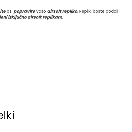
ite
oz.
popravite
vašo
airsoft repliko
. Repliki boste dodali
ni izključno airsoft replikam.
lki