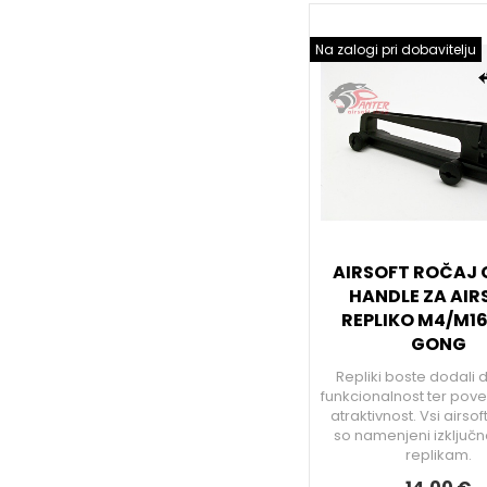
Na zalogi pri dobavitelju
AIRSOFT ROČAJ
HANDLE ZA AIR
REPLIKO M4/M16
GONG
Repliki boste dodali
funkcionalnost ter pove
atraktivnost. Vsi airso
so namenjeni izključno
replikam.