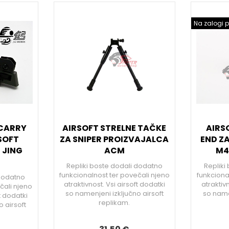
Na zalogi p
 CARRY
AIRSOFT STRELNE TAČKE
AIRS
SOFT
ZA SNIPER PROIZVAJALCA
END ZA
 JING
ACM
M4
Repliki boste dodali dodatno
Repliki
funkcionalnost ter povečali njeno
funkciona
 dodatno
atraktivnost. Vsi airsoft dodatki
atraktivn
čali njeno
so namenjeni izključno airsoft
so namen
ft dodatki
replikam.
 airsoft