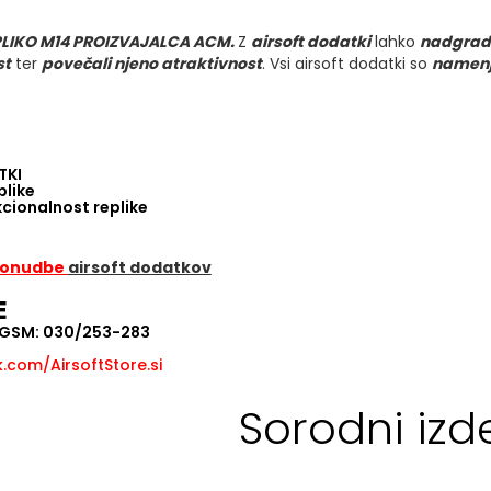
PLIKO M14 PROIZVAJALCA ACM.
Z
airsoft dodatki
lahko
nadgrad
st
ter
povečali njeno atraktivnost
. Vsi airsoft dodatki so
namenje
TKI
plike
kcionalnost replike
 ponudbe
airsoft dodatkov
E
, GSM: 030/253-283
com/AirsoftStore.si
Sorodni izde