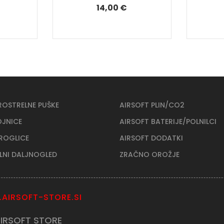
14,00 €
ROSTRELNE PUŠKE
AIRSOFT PLIN/CO2
OJNICE
AIRSOFT BATERIJE/POLNILCI
KROGLICE
AIRSOFT DODATKI
ELNI DALJNOGLED
ZRAČNO OROŽJE
AIRSOFT-STORE.SI
IRSOFT STORE