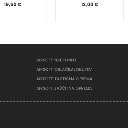
19,60 €
12,00 €
AIRSOFT NABOJNIKI
AIRSOFT OBLAČILA/OBUTEV
AIRSOFT TAKTIČNA OPREMA
AIRSOFT ZAŠČITNA OPREMA