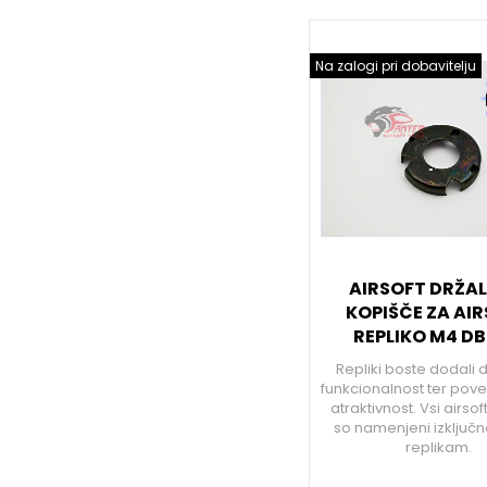
Na zalogi pri dobavitelju
AIRSOFT DRŽAL
KOPIŠČE ZA AI
REPLIKO M4 D
Repliki boste dodali
funkcionalnost ter pove
atraktivnost. Vsi airso
so namenjeni izključno
replikam.