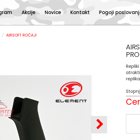
ogram
Akcije
Novice
Kontakt
Pogoji poslovan
I
AIRSOFT ROČAJI
AIR
PRO
Replik
atrakt
replik
Stopn
Cen