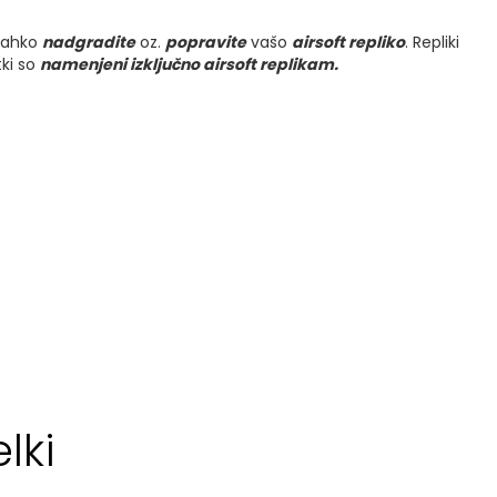
lahko
nadgradite
oz.
popravite
vašo
airsoft repliko
. Repliki
tki so
namenjeni izključno airsoft replikam.
lki