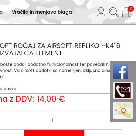
0
ja
Vračila in menjava blaga
SOFT ROČAJ ZA AIRSOFT REPLIKO HK416
IZVAJALCA ELEMENT
i boste dodali dodatno funkcionalnost ter povečali njeno
ivnost. Vsi airsoft dodatki so namenjeni izključno airsoft
am.
ja davka
22 %
a z DDV:
14,00 €