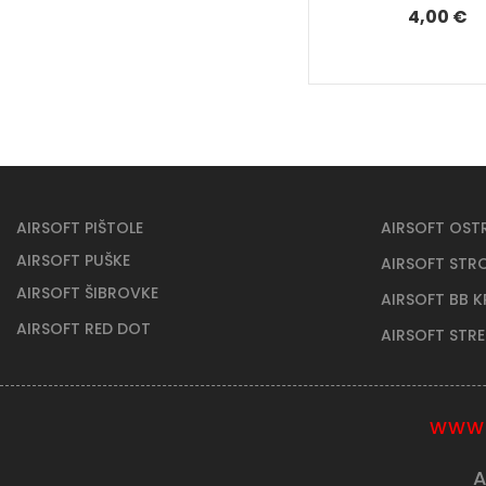
4,00 €
AIRSOFT PIŠTOLE
AIRSOFT OST
AIRSOFT PUŠKE
AIRSOFT STR
AIRSOFT ŠIBROVKE
AIRSOFT BB 
AIRSOFT RED DOT
AIRSOFT STR
WWW.
A