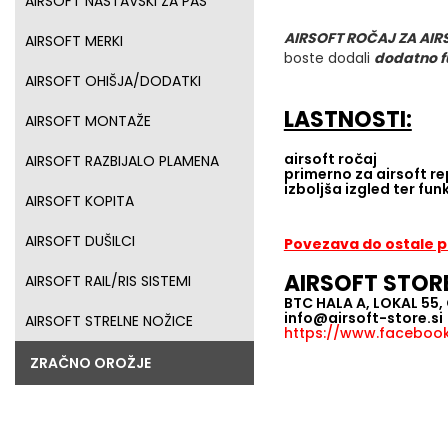
AIRSOFT NASTAVSKI ZA PAS
AIRSOFT ROČAJ ZA AIR
AIRSOFT MERKI
boste dodali
dodatno f
AIRSOFT OHIŠJA/DODATKI
LASTNOSTI:
AIRSOFT MONTAŽE
airsoft ročaj
AIRSOFT RAZBIJALO PLAMENA
primerno za airsoft re
izboljša izgled ter fun
AIRSOFT KOPITA
AIRSOFT DUŠILCI
Povezava do ostale
AIRSOFT STOR
AIRSOFT RAIL/RIS SISTEMI
BTC HALA A, LOKAL 55
info@airsoft-store.si
AIRSOFT STRELNE NOŽICE
https://www.facebook.
ZRAČNO OROŽJE