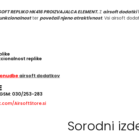
SOFT REPLIKO HK416 PROIZVAJALCA ELEMENT.
Z
airsoft dodatki
unkcionalnost
ter
povečali njeno atraktivnost
. Vsi airsoft doda
plike
kcionalnost replike
 ponudbe
airsoft dodatkov
E
, GSM: 030/253-283
com/AirsoftStore.si
Sorodni izde