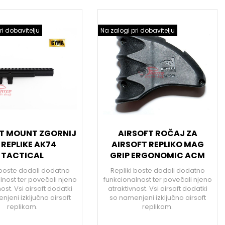
ri dobavitelju
Na zalogi pri dobavitelju
T MOUNT ZGORNIJ
AIRSOFT ROČAJ ZA
 REPLIKE AK74
AIRSOFT REPLIKO MAG
TACTICAL
GRIP ERGONOMIC ACM
 boste dodali dodatno
Repliki boste dodali dodatno
lnost ter povečali njeno
funkcionalnost ter povečali njeno
ost. Vsi airsoft dodatki
atraktivnost. Vsi airsoft dodatki
jeni izključno airsoft
so namenjeni izključno airsoft
replikam.
replikam.