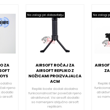
Na zalogi pri dobavitelju
Na zalogi p
O ZA
AIRSOFT ROČAJ ZA
AIRSOF
RSOFT
AIRSOFT REPLIKO Z
ZA
BOYS
NOŽICAMI PROIZVAJALCA
ACM
 dodatno
Repliki
čali njeno
funkciona
Repliki boste dodali dodatno
ft dodatki
atraktivn
funkcionalnost ter povečali njeno
 airsoft
so namen
atraktivnost. Vsi airsoft dodatki
so namenjeni izključno airsoft
replikam.