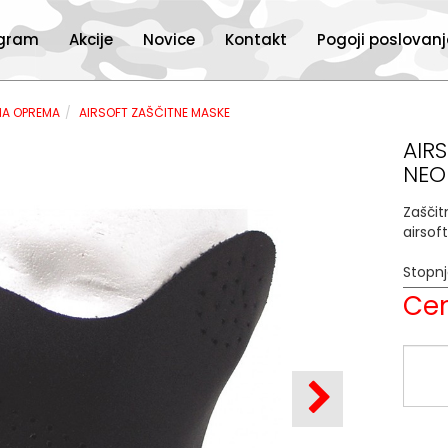
ogram
Akcije
Novice
Kontakt
Pogoji poslovan
NA OPREMA
AIRSOFT ZAŠČITNE MASKE
AIR
NEO
Zaščit
airsof
Stopn
Cen