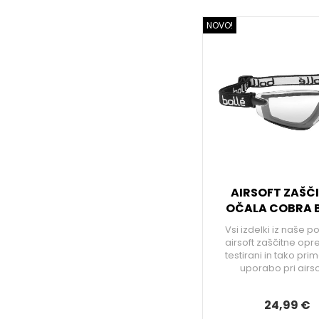
NOVO!
AIRSOFT ZAŠČ
OČALA COBRA 
Vsi izdelki iz naše 
airsoft zaščitne op
testirani in tako pri
uporabo pri airso
24,99 €