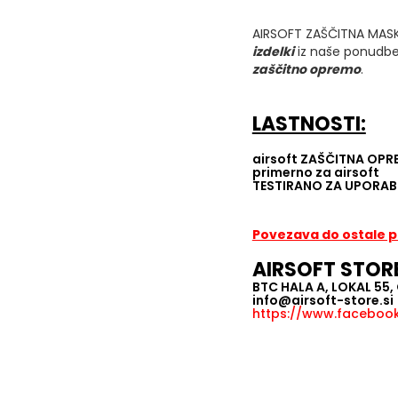
AIRSOFT ZAŠČITNA MASKA
izdelki
iz naše ponudb
zaščitno opremo
.
LASTNOSTI:
airsoft ZAŠČITNA OP
primerno za airsoft
TESTIRANO ZA UPORAB
Povezava do ostale
AIRSOFT STOR
BTC HALA A, LOKAL 55
info@airsoft-store.si
https://www.facebook.