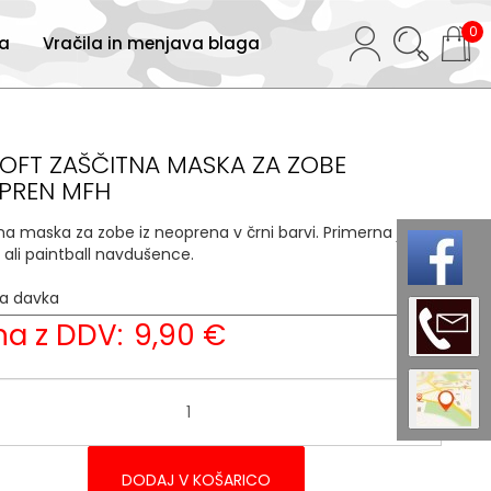
0
ja
Vračila in menjava blaga
SOFT ZAŠČITNA MASKA ZA ZOBE
PREN MFH
na maska za zobe iz neoprena v črni barvi. Primerna je za
t ali paintball navdušence.
ja davka
22 %
a z DDV:
9,90 €
DODAJ V KOŠARICO