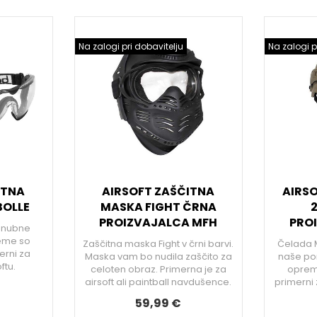
Na zalogi pri dobavitelju
Na zalogi p
ITNA
AIRSOFT ZAŠČITNA
AIRS
BOLLE
MASKA FIGHT ČRNA
PROIZVAJALCA MFH
PRO
ponubne
reme so
Zaščitna maska Fight v črni barvi.
Čelada M
merni za
Maska vam bo nudila zaščito za
naše po
ftu.
celoten obraz. Primerna je za
opreme
airsoft ali paintball navdušence.
primerni 
59,99 €