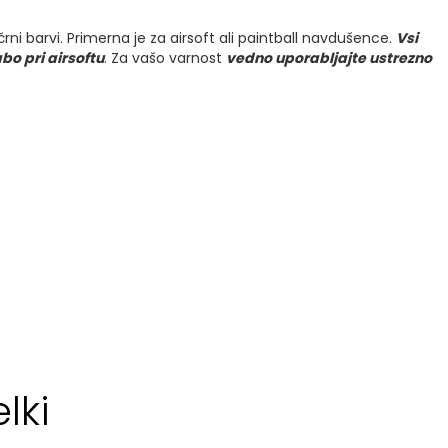
 barvi. Primerna je za airsoft ali paintball navdušence.
Vsi
bo pri airsoftu
. Za vašo varnost
vedno uporabljajte ustrezno
lki