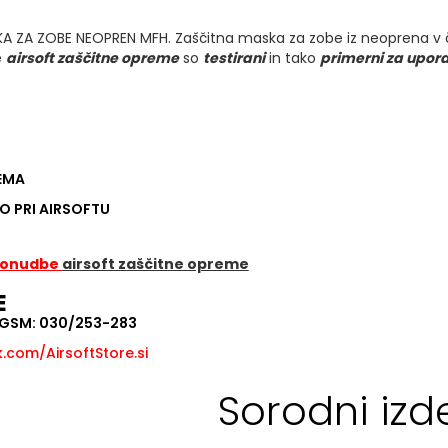
 ZA ZOBE NEOPREN MFH. Zaščitna maska za zobe iz neoprena v črni
e
airsoft zaščitne opreme
so
testirani
in tako
primerni za upora
REMA
O PRI AIRSOFTU
 ponudbe
airsoft zaščitne opreme
E
, GSM: 030/253-283
com/AirsoftStore.si
Sorodni izde