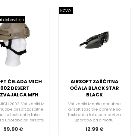
NOVO!
ri dobavitelju
OFT ČELADA MICH
AIRSOFT ZAŠČITNA
2002 DESERT
OČALA BLACK STAR
IZVAJALCA MFH
BLACK
ICH 2002. Vsi izdelki iz
Vsi izdelki iz naše ponubne
nudbe airsoft zaščitne
airsoft zaščitne opreme so
 so testirani in tako
testirani in tako primerni za
za uporabo pri airsoftu.
uporabo pri airsoftu.
59,90 €
12,99 €