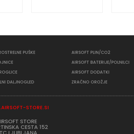
ROSTRELNE PUŠKE
AIRSOFT PLIN/CO2
OJNICE
AIRSOFT BATERIJE/POLNILCI
KROGLICE
AIRSOFT DODATKI
ELNI DALJNOGLED
ZRAČNO OROŽJE
AIRSOFT-STORE.SI
IRSOFT STORE
TINSKA CESTA 152
TC LJUBLJANA