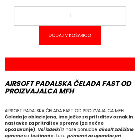
DODAJ V KOŠARICO
OPIS IZDELKA
AIRSOFT PADALSKA ČELADA FAST OD
PROIZVAJALCA MFH
AIRSOFT PADALSKA ČELADA FAST OD PROIZVAJALCA MFH.
Čelada je oblazinjena, ima ježke za pritrditev oznak in
nastavke za pritrditev opreme (za nočno
opozavanje)
.
Vsi izdelki
iz naše ponudbe
airsoft zaščitne
opreme
so
testirani
in tako
primerni za uporabo pri