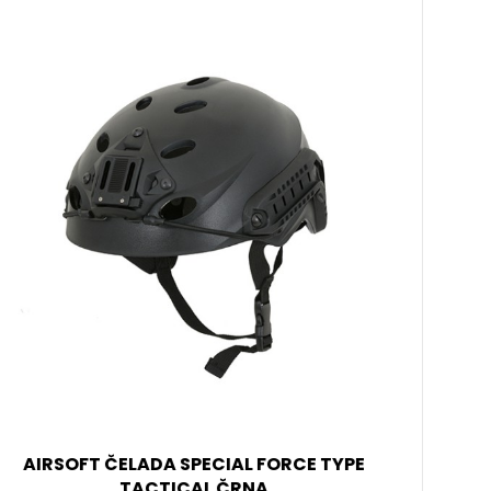
NOVO!
AIROSFT ZAŠČITNA MASKA GUARDIAN ČRNA
Maska vam bo nudila zaščito za celoten obraz. Je
popolnoma raztavljiva. Primerna je za airsoft ali paintball
navdušence.
29,99 €
NOVO!
AIROSFT ZAŠČITNA MASKA GUARDIAN OD
Maska vam bo nudila zaščito za celoten obraz. Je
popolnoma raztavljiva. Primerna je za airsoft ali paintball
navdušence.
29,99 €