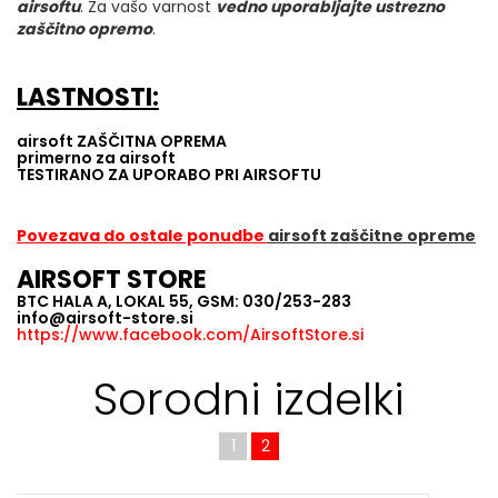
airsoftu
. Za vašo varnost
vedno uporabljajte ustrezno
zaščitno opremo
.
LASTNOSTI:
airsoft ZAŠČITNA OPREMA
primerno za airsoft
TESTIRANO ZA UPORABO PRI AIRSOFTU
Povezava do ostale ponudbe
airsoft zaščitne opreme
AIRSOFT STORE
BTC HALA A, LOKAL 55, GSM: 030/253-283
info@airsoft-store.si
https://www.facebook.com/AirsoftStore.si
Sorodni izdelki
1
2