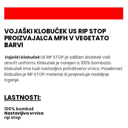
OPIS IZDELKA
VOJAŠKI KLOBUČEK US RIP STOP
PROIZVAJALCA MFH V VEGETATO
BARVI
Vojaški klobuček
US RIP STOP je odličen dodatek vaši
airsoft uniformi. Klobuček je narejen iz 100% bombaža.
Klobuček ima tudi nastavljivo pritrditveno vrvico. Posebnost
klobučka je RIP STOP material, ki preprečuje nadaljnje
trganje.
LASTNOSTI:
100% bombaž
Nastavljiva vrvica
rip stop