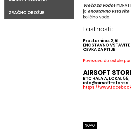
Vreča za vodo
HYDRATI
jo
enostavno vstavite 
ZRAČNO OROŽJE
količino vode.
Lastnosti:
Prostornina: 2,5l
ENOSTAVNO VSTAVITE 
CEVKA ZA PITJE
Povezava do ostale pon
AIRSOFT STOR
BTC HALA A, LOKAL 55
info@airsoft-store.si
https://www.facebook.
NOVO!