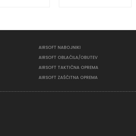
AIRSOFT NABOJNIKI
AIRSOFT OBLAČILA/OBUTEV
AIRSOFT TAKTIČNA OPREMA
AIRSOFT ZAŠČITNA OPREMA