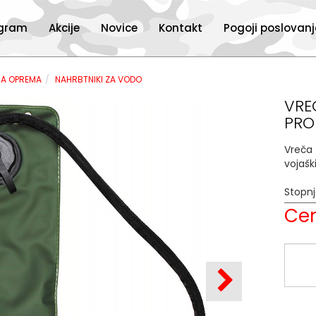
ogram
Akcije
Novice
Kontakt
Pogoji poslovan
NA OPREMA
NAHRBTNIKI ZA VODO
VRE
PRO
Vreča
vojašk
Stopn
Cen