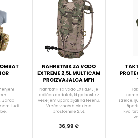
 COMBAT
NAHRBTNIK ZA VODO
TAKT
MOR
EXTREME 2,5L MULTICAM
PROTE
PROIZVAJALCA MFH
menjeni
Nahrbtnik za vodo EXTREME je
Tak
cem
odličen dodatek, ki ga boste z
name
a. Zaradi
veseljem uporabljali na terenu.
strelce, lj
merni tudi
Vreča v nahrbtnku ima
šport
žbe.
prostornine 2,5L.
kvalite
v
36,99 €