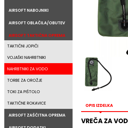
AIRSOFT NABOJNIKI
AIRSOFT OBLAČILA/OBUTEV
AIRSOFT TAKTIČNA OPREMA
TAKTIČNI JOPIČI
VOJAŠKI NAHRBTNIKI
NAHRBTNIKI ZA VODO
TORBE ZA OROŽJE
TOKI ZA PIŠTOLO
TAKTIČNE ROKAVICE
OPIS IZDELKA
AIRSOFT ZAŠČITNA OPREMA
VREČA ZA VOD
AIRSOFT DODATKI