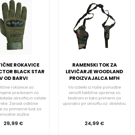
IČNE ROKAVICE
RAMENSKI TOK ZA
CTOR BLACK STAR
LEVIČARJE WOODLAND
V OD BARVI
PROIZVAJALCA MFH
tične rokavice so
Vsi izdelki iz naše ponudbe
njene predvsem za
airsoft taktične opreme so
ubitelje airsofta in ostale
testirani in tako primerni za
nike. Zaradi odlične
uporabo pri airsoftu oz. strelstvu.
te so primerne tudi za
arnostne službe.
29,99 €
24,99 €