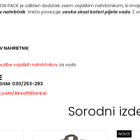
ON PACK je odličen dodatek vsem vojaškim nahrbtnikom, ki imajo
v nahrbtnik
. Vrečo povezuje
cevka skozi kateri pijete vodo
. Z 
V NAHRBTNIK
udbe vojaških nahrbtnikov
za vodo
E
, GSM: 030/253-283
com/AirsoftStore.si
Sorodni izde
NOVO!