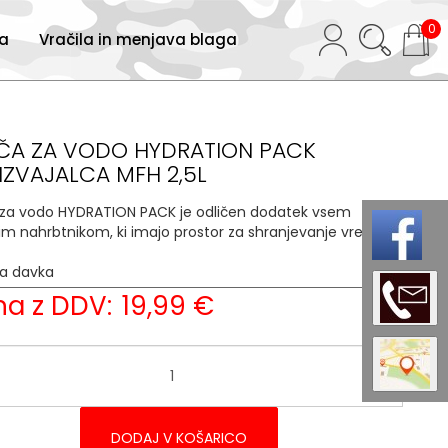
0
ja
Vračila in menjava blaga
ČA ZA VODO HYDRATION PACK
IZVAJALCA MFH 2,5L
 za vodo HYDRATION PACK je odličen dodatek vsem
im nahrbtnikom, ki imajo prostor za shranjevanje vreče.
ja davka
22 %
a z DDV:
19,99 €
DODAJ V KOŠARICO