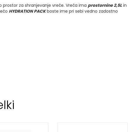
 prostor za shranjevanje vreče. Vreča ima
prostornine 2,5L
in
vrečo
HYDRATION PACK
boste ime pri sebi vedno zadostno
lki