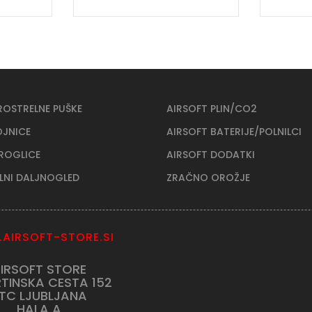
ROSTRELNE PUŠKE
AIRSOFT PLIN/CO2
OJNICE
AIRSOFT BATERIJE/POLNILCI
KROGLICE
AIRSOFT DODATKI
ELNI DALJNOGLED
ZRAČNO OROŽJE
AIRSOFT-STORE.SI
IRSOFT STORE
TINSKA CESTA 152
TC LJUBLJANA
HALA A