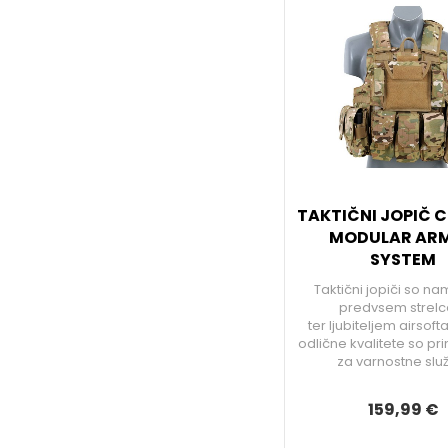
TAKTIČNI JOPIČ
MODULAR AR
SYSTEM
Taktični jopiči so na
predvsem strel
ter ljubiteljem airsoft
odlične kvalitete so pri
za varnostne slu
159,99 €