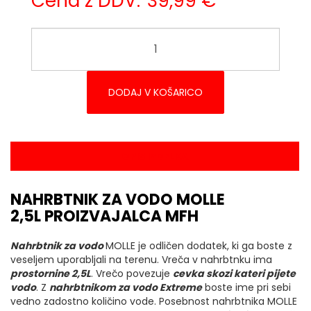
Cena z DDV:
39,99 €
DODAJ V KOŠARICO
OPIS IZDELKA
NAHRBTNIK ZA VODO MOLLE
2,5L PROIZVAJALCA MFH
Nahrbtnik za vodo
MOLLE je odličen dodatek, ki ga boste z
veseljem uporabljali na terenu. Vreča v nahrbtnku ima
prostornine 2,5L
. Vrečo povezuje
cevka skozi kateri pijete
vodo
. Z
nahrbtnikom za vodo Extreme
boste ime pri sebi
vedno zadostno količino vode. Posebnost nahrbtnika MOLLE