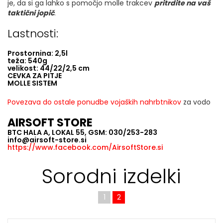
je, da si ga lahko s pomočjo molle trakcev
pritrdite na vaš
taktični jopič
.
Lastnosti:
Prostornina: 2,5l
teža: 540g
velikost: 44/22/2,5 cm
CEVKA ZA PITJE
MOLLE SISTEM
Povezava do ostale ponudbe vojaških nahrbtnikov
za vodo
AIRSOFT STORE
BTC HALA A, LOKAL 55, GSM: 030/253-283
info@airsoft-store.si
https://www.facebook.com/AirsoftStore.si
Sorodni izdelki
1
2