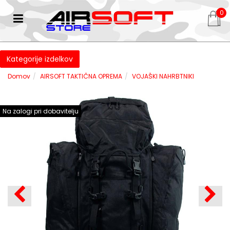
0
Kategorije izdelkov
Domov
AIRSOFT TAKTIČNA OPREMA
VOJAŠKI NAHRBTNIKI
Na zalogi pri dobavitelju