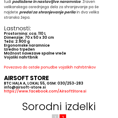
tudi
podložene in nastavljive naramnice
. Zraven
velikanskega osrednjega dela za shranjevanje pa še
najdete
predal za shranjevanje perila
in dva velika
stranska žepa.
Lastnosti:
Prostornina: cca. 110 L
Dimenzije: 70 x 50 x 30 cm
Teža: 2.900 g
Ergonomske naramnice
Izredno trpežen
Možnost navezave spalne vreče
Vojaški nahrtbnik
Povezava do ostale ponudbe vojaških nahrbtnikov
AIRSOFT STORE
BTC HALA A, LOKAL 55, GSM: 030/253-283
info@airsoft-store.si
https://www.facebook.com/AirsoftStore.si
Sorodni izdelki
1
2