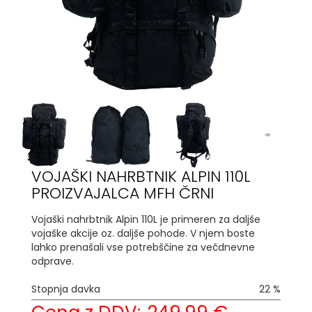
VOJAŠKI NAHRBTNIK ALPIN 110L
PROIZVAJALCA MFH ČRNI
Vojaški nahrbtnik Alpin 110L je primeren za daljše
vojaške akcije oz. daljše pohode. V njem boste
lahko prenašali vse potrebščine za večdnevne
odprave.
Stopnja davka
22 %