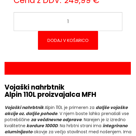
Cena z DDV:
249,99 €
DODAJ V KOŠARICO
OPIS IZDELKA
Vojaški nahrbtnik
Alpin 110L proizvajalca MFH
Vojaški nahrbtnik
Alpin 110L je primeren za
daljše vojaške
akcije oz. daljše pohode
. V njem boste lahko prenašali vse
potrebščine
za večdnevne odprave
. Narejen je iz izredno
kvalitetne
kordure 1000D
. Na hrbtni strani ima
integrirano
aluminijasto
okovje za večjo stavilnost med nošenjem. Ima