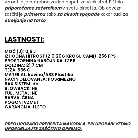
vzmet in je potrebno zaklep napeti za vsak strel. Pištolo
priporočamo začetnikom
v svetu airsofta. Ob obvezni
zaščiti je
primerna
tako
za airsoft spopade
kakor tudi za
streljanje na tarčo
.
LASTNOSTI:
MOČ (J): 0,6 J
IZHODNA HITROST (Z 0,20G KROGLICAMI): 256 FPS
PROSTORNINA NABOJNIKA: 12 BB
DOLŽINA: 21,7 CM
TEŽA: 536 G
MATERIAL: kovina/ABS Plastika
NAČIN DELOVANJA: POSaMEZNO
BAX SISTEM: da
BLOWBACK: NE
FULL METAL: NE
BARVA: ČRNA
POGON: VZMET
GARANCIJA: 1 LETO
PRED UPORABO PREBERITA NAVODILA. PRI UPORABI VEDNO
UPORABLJAJTE ZAŠČITNO OPREMO.