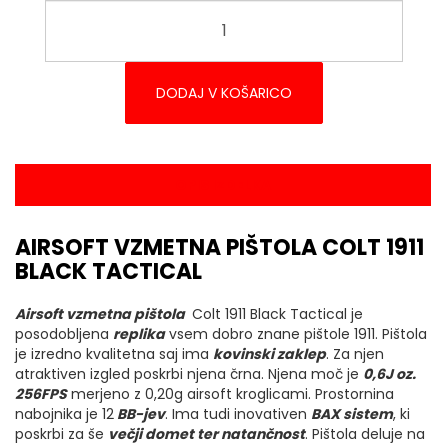
DODAJ V KOŠARICO
OPIS IZDELKA
AIRSOFT VZMETNA PIŠTOLA COLT 1911
BLACK TACTICAL
Airsoft vzmetna pištola
Colt 1911 Black Tactical je
posodobljena
replika
vsem dobro znane pištole 1911. Pištola
je izredno kvalitetna saj ima
kovinski zaklep
. Za njen
atraktiven izgled poskrbi njena črna. Njena moč je
0,6
J oz.
256FPS
merjeno z 0,20g airsoft kroglicami. Prostornina
nabojnika je 12
BB-jev
. Ima tudi inovativen
BAX sistem
, ki
poskrbi za še
večji domet ter natančnost
. Pištola deluje na