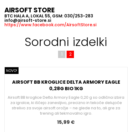
AIRSOFT STORE
BTC HALA A, LOKAL 55, GSM: 030/253-283
info@airsoft-store.si
https://www.facebook.com/AirsoftStore.si
Sorodni izdelki
1
2
NOVO!
N