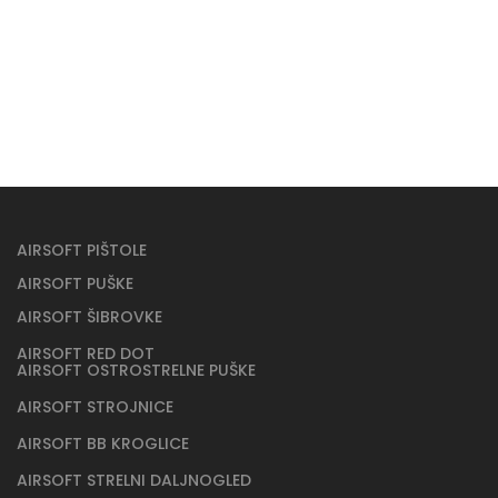
Airsoft BB kroglice DELTA so kroglice srednjega cenovnega
razreda, ki pa nudijo izredno natačnost.
10,99 €
AIRSOFT PIŠTOLE
AIRSOFT PUŠKE
AIRSOFT ŠIBROVKE
AIRSOFT RED DOT
AIRSOFT OSTROSTRELNE PUŠKE
AIRSOFT STROJNICE
AIRSOFT BB KROGLICE