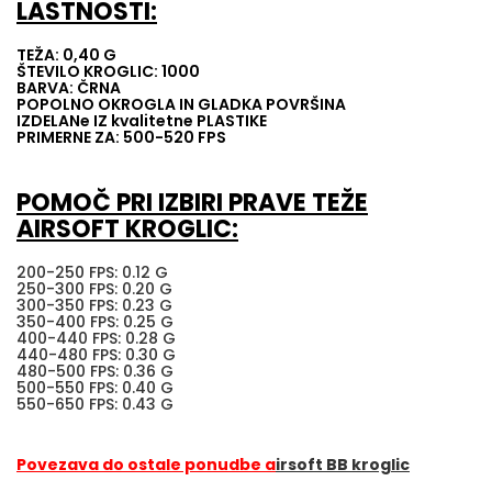
LASTNOSTI:
TEŽA: 0,40 G
ŠTEVILO KROGLIC: 1000
BARVA: ČRNA
POPOLNO OKROGLA IN GLADKA POVRŠINA
IZDELANe IZ kvalitetne PLASTIKE
PRIMERNE ZA: 500-520 FPS
POMOČ PRI IZBIRI PRAVE TEŽE
AIRSOFT KROGLIC:
200-250 FPS: 0.12 G
250-300 FPS: 0.20 G
300-350 FPS: 0.23 G
350-400 FPS: 0.25 G
400-440 FPS: 0.28 G
440-480 FPS: 0.30 G
480-500 FPS: 0.36 G
500-550 FPS: 0.40 G
550-650 FPS: 0.43 G
Povezava do ostale ponudbe a
irsoft BB kroglic