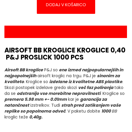
DODAJ V KOŠARICO
OPIS IZDELKA
AIRSOFT BB KROGLICE KROGLICE 0,40
P&J PROSLICK 1000 PCS
Airsoft BB kroglice
P&J so
ene izmed najpopularnejših in
najpopolnejših
airsoft kroglic na trgu. P&J je
sinonim za
kvaliteto
. Kroglice so
izdelane iz kvalitetne ABS plastike
.
Skozi postopek izdelave gredo skozi
več faz poliranja
tako
da se
odstranijo vse morebitne nepravilnosti
. Kroglice so
premera 5.98 mm +- 0.01mm
kar je
garancija za
natančnost
izstrelkov. Tudi
strah pred zatikanjem vaše
replike so popolnoma odveč
. V paketu dobite
1000
BB
kroglic teže
0,40g.