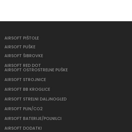
AIRSOFT PIŠTOLE
AIRSOFT PUŠKE
AIRSOFT ŠIBROVKE
AIRSOFT RED DOT
AIRSOFT OSTROSTRELNE PUŠKE
AIRSOFT STROJNICE
AIRSOFT BB KROGLICE
AIRSOFT STRELNI DALJNOGLED
AIRSOFT PLIN/CO2
AIRSOFT BATERIJE/POLNILCI
AIRSOFT DODATKI