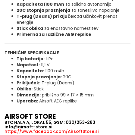
Kapaciteta 1100 mAh
za solidno avtonomijo
20C stopnja praznjenja
za zanesljivo napajanje
T-plug (Deans) priključek
za učinkovit prenos
energije
Stick oblika
za enostavno namestitev
Primerna za različne AEG replike
TEHNIČNE SPECIFIKACIJE
Tip baterije:
LiPo
Napetost:
11,1 V
Kapaciteta:
1100 mAh
Stopnja praznjenja:
20C
Priključek:
T-plug (Deans)
Oblika:
Stick
Dimenzije:
približno 99 × 17 × 15 mm
Uporaba:
Airsoft AEG replike
AIRSOFT STORE
BTC HALA A, LOKAL 55, GSM: 030/253-283
info@airsoft-store.si
https://www.facebook.com/AirsoftStore.si