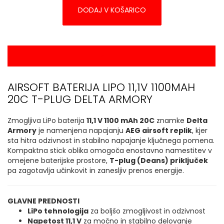
DODAJ V KOŠARICO
OPIS IZDELKA
AIRSOFT BATERIJA LIPO 11,1V 1100MAH
20C T-PLUG DELTA ARMORY
Zmogljiva LiPo baterija
11,1 V 1100 mAh 20C
znamke
Delta
Armory
je namenjena napajanju
AEG airsoft replik
, kjer
sta hitra odzivnost in stabilno napajanje ključnega pomena.
Kompaktna stick oblika omogoča enostavno namestitev v
omejene baterijske prostore,
T-plug (Deans) priključek
pa zagotavlja učinkovit in zanesljiv prenos energije.
GLAVNE PREDNOSTI
LiPo tehnologija
za boljšo zmogljivost in odzivnost
Napetost 11,1 V
za močno in stabilno delovanje