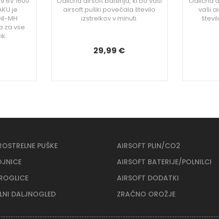
 9.6V 1600
Odlična airsoft baterija, ki bo vaši
Odlična ai
KU je
airsoft puški povečala število
vaši a
 NI-MH
izstrelkov v minuti.
števil
na za vse
ik.
29,99 €
ROSTRELNE PUŠKE
AIRSOFT PLIN/CO2
OJNICE
AIRSOFT BATERIJE/POLNILCI
KROGLICE
AIRSOFT DODATKI
ELNI DALJNOGLED
ZRAČNO OROŽJE