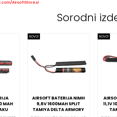
com/AirsoftStore.si
Sorodni izde
NOVO!
NOVO!
RIJA
AIRSOFT BATERIJA NIMH
AIRSO
00 MAH
9,6V 1600MAH SPLIT
11,1V
AKU
TAMIYA DELTA ARMORY
TA