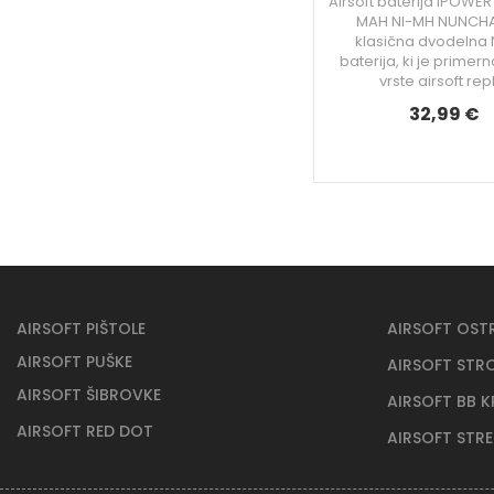
Airsoft baterija IPOWER
MAH NI-MH NUNCHA
klasična dvodelna
baterija, ki je primer
vrste airsoft repl
32,99 €
AIRSOFT PIŠTOLE
AIRSOFT OST
AIRSOFT PUŠKE
AIRSOFT STR
AIRSOFT ŠIBROVKE
AIRSOFT BB 
AIRSOFT RED DOT
AIRSOFT STR