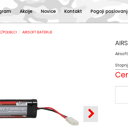
ogram
Akcije
Novice
Kontakt
Pogoji poslovan
E/POLNILCI
AIRSOFT BATERIJE
AIR
Airsof
Stopn
Cen