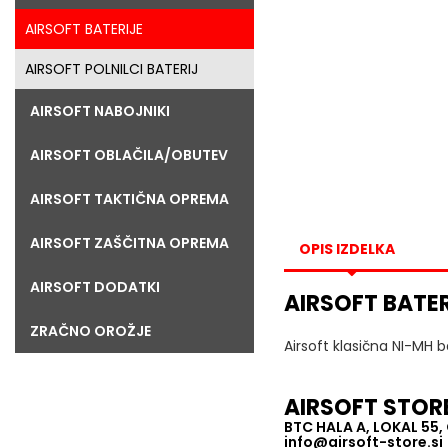
AIRSOFT BATERIJE
AIRSOFT POLNILCI BATERIJ
AIRSOFT NABOJNIKI
AIRSOFT OBLAČILA/OBUTEV
AIRSOFT TAKTIČNA OPREMA
AIRSOFT ZAŠČITNA OPREMA
OPIS IZDELKA
AIRSOFT DODATKI
AIRSOFT BATER
ZRAČNO OROŽJE
Airsoft klasična NI-MH ba
AIRSOFT STOR
BTC HALA A, LOKAL 55
info@airsoft-store.si