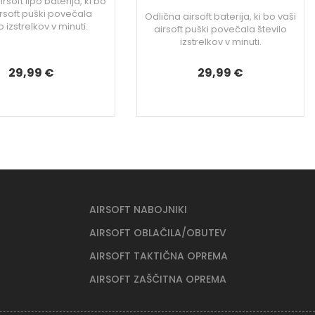
rsoft lipo baterija, ki bo
irsoft puški povečala
Odlična airsoft baterija, ki bo vaši
o izstrelkov v minuti.
airsoft puški povečala število
izstrelkov v minuti.
29,99 €
29,99 €
AIRSOFT NABOJNIKI
AIRSOFT OBLAČILA/OBUTEV
AIRSOFT TAKTIČNA OPREMA
AIRSOFT ZAŠČITNA OPREMA