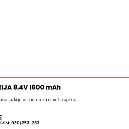
IJA 8,4V 1600 mAh
terija, ki je primerna za airsoft replike.
E
, GSM: 030/253-283