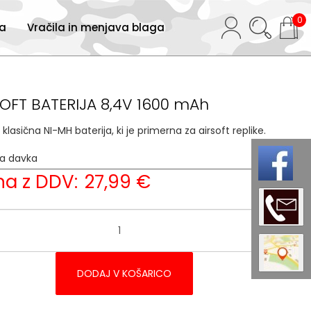
0
ja
Vračila in menjava blaga
SOFT BATERIJA 8,4V 1600 mAh
t klasična NI-MH baterija, ki je primerna za airsoft replike.
ja davka
22 %
a z DDV:
27,99 €
DODAJ V KOŠARICO